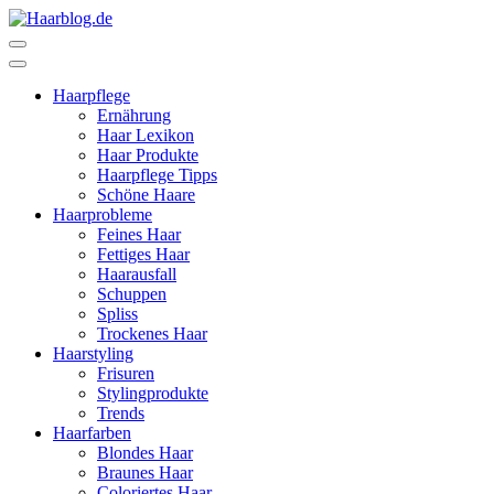
Zum
Inhalt
Haarblog.de
Haarpflege | Haarstyling | Beauty | Entertainment
springen
(Enter
Haarpflege
drücken)
Ernährung
Haar Lexikon
Haar Produkte
Haarpflege Tipps
Schöne Haare
Haarprobleme
Feines Haar
Fettiges Haar
Haarausfall
Schuppen
Spliss
Trockenes Haar
Haarstyling
Frisuren
Stylingprodukte
Trends
Haarfarben
Blondes Haar
Braunes Haar
Coloriertes Haar