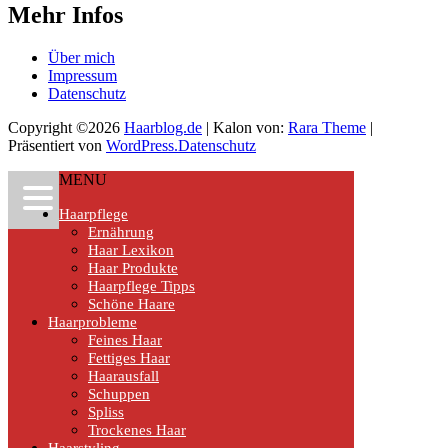
Mehr Infos
Über mich
Impressum
Datenschutz
Copyright ©2026
Haarblog.de
| Kalon von:
Rara Theme
|
Präsentiert von
WordPress.
Datenschutz
MENU
Haarpflege
Ernährung
Haar Lexikon
Haar Produkte
Haarpflege Tipps
Schöne Haare
Haarprobleme
Feines Haar
Fettiges Haar
Haarausfall
Schuppen
Spliss
Trockenes Haar