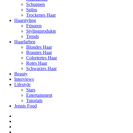
Schuppen
Spliss
Trockenes Haar
Haarstyling
Frisuren
Stylingprodukte
Trends
Haarfarben
Blondes Haar
Braunes Haar
Coloriertes Haar
Rotes Haar
Schwarzes Haar
Beauty
Interviews
Lifestyle
Stars
Entertainment
Tutorials
Jennis Food