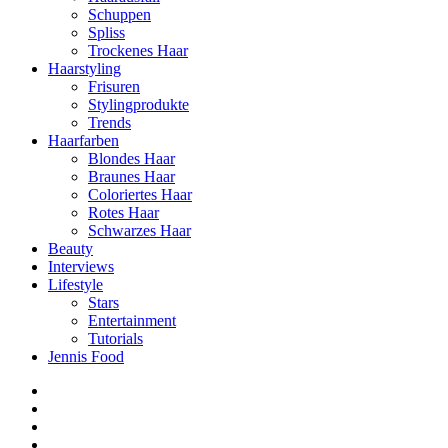
Schuppen
Spliss
Trockenes Haar
Haarstyling
Frisuren
Stylingprodukte
Trends
Haarfarben
Blondes Haar
Braunes Haar
Coloriertes Haar
Rotes Haar
Schwarzes Haar
Beauty
Interviews
Lifestyle
Stars
Entertainment
Tutorials
Jennis Food