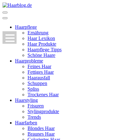
Zum
Inhalt
Haarblog.de
Haarpflege | Haarstyling | Beauty | Entertainment
springen
(Enter
Haarpflege
drücken)
Ernährung
Haar Lexikon
Haar Produkte
Haarpflege Tipps
Schöne Haare
Haarprobleme
Feines Haar
Fettiges Haar
Haarausfall
Schuppen
Spliss
Trockenes Haar
Haarstyling
Frisuren
Stylingprodukte
Trends
Haarfarben
Blondes Haar
Braunes Haar
Coloriertes Haar