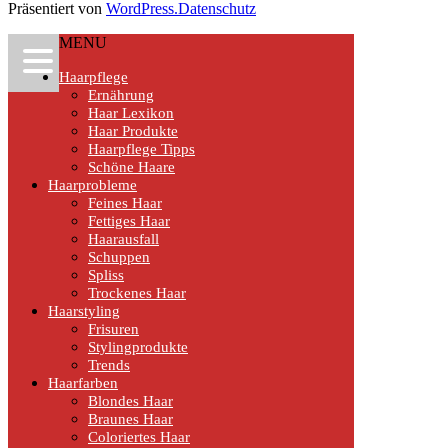
Präsentiert von
WordPress.
Datenschutz
MENU
Haarpflege
Ernährung
Haar Lexikon
Haar Produkte
Haarpflege Tipps
Schöne Haare
Haarprobleme
Feines Haar
Fettiges Haar
Haarausfall
Schuppen
Spliss
Trockenes Haar
Haarstyling
Frisuren
Stylingprodukte
Trends
Haarfarben
Blondes Haar
Braunes Haar
Coloriertes Haar