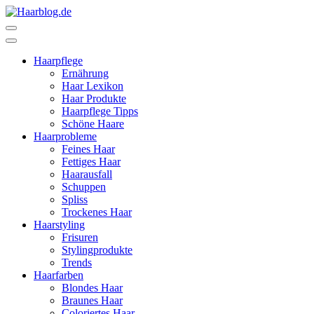
Zum
Inhalt
Haarblog.de
Haarpflege | Haarstyling | Beauty | Entertainment
springen
(Enter
Haarpflege
drücken)
Ernährung
Haar Lexikon
Haar Produkte
Haarpflege Tipps
Schöne Haare
Haarprobleme
Feines Haar
Fettiges Haar
Haarausfall
Schuppen
Spliss
Trockenes Haar
Haarstyling
Frisuren
Stylingprodukte
Trends
Haarfarben
Blondes Haar
Braunes Haar
Coloriertes Haar