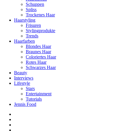
Schuppen
Spliss
Trockenes Haar
Haarstyling
Frisuren
Stylingprodukte
Trends
Haarfarben
Blondes Haar
Braunes Haar
Coloriertes Haar
Rotes Haar
Schwarzes Haar
Beauty
Interviews
Lifestyle
Stars
Entertainment
Tutorials
Jennis Food