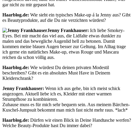
gar nicht zu mir gepasst hat.
Haarblog.de:
Wie sieht ein typisches Make-up á la Jenny aus? Gibt
es Beautyprodukte, auf die Du nie verzichten würdest?
Jenny Frankhauser:
Ich liebe Smokey-
Eyes. Bei mir macht das viel aus, die Lidfalte etwas dunkler zu
malen und das bewegliche Augenlid hell zu betonen. Damit
kommen meine blauen Augen besser zur Geltung. Im Alltag trage
ich gerne ein natürliches Make-up, etwas Rouge und Mascara
reichen da schon völlig aus.
Haarblog.de:
Wie würdest Du deinen privaten Modestil
beschreiben? Gibt es ein absolutes Must Have in Deinem
Kleiderschrank?
Jenny Frankhauser:
Wenn ich aus gehe, bin ich meist schick
angezogen. Aktuell liebe ich es, Kleider mit einer warmen
Strumpfhose zu kombinieren.
Zuhause muss es für mich sehr bequem sein. Aus meinem Bärchen-
Kuschel-Jumpsuit bekommt man mich fast nicht mehr raus. *lach*
Haarblog.de:
Dürfen wir einen Blick in Deine Handtasche werfen?
Welche Beauty-Produkte hast Du immer dabei?