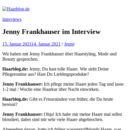
Haarblog.de
Haarpflege | Haarstyling | Beauty | Entertainment
Interviews
Jenny Frankhauser im Interview
15. Januar 2021
14. Januar 2021
/
Jenni
/
Wir haben mit Jenny Frankhauser über Haarstyling, Mode und
Beauty gesprochen.
Haarblog.de:
Jenny, Du hast tolle Haare. Wie sieht Deine
Pflegeroutine aus? Hast Du Lieblingsprodukte?
Jenny Frankhauser:
Ich pflege meine Haare jeden Tag und lasse
1-2 mal / Woche eine Haarkur über Nacht einwirken.
Haarblog.de:
Gibt es Frisursünden von früher, die Du heute
bereust?
Jenny Frankhauser:
Ohja! Ich habe mir meine Haare mal selbst
blondiert, dabei sind mir sehr viele Haare abgebrochen.
Abgesehen davon, hatte ich früher wasserstoffblonde Haare, was