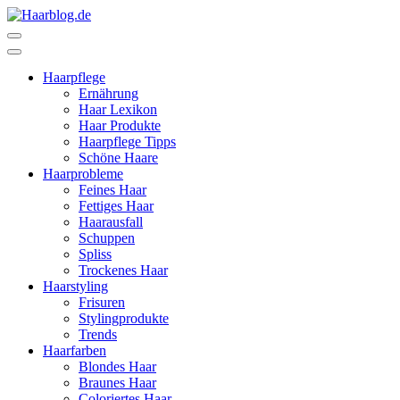
Zum
Inhalt
Haarblog.de
Haarpflege | Haarstyling | Beauty | Entertainment
springen
(Enter
Haarpflege
drücken)
Ernährung
Haar Lexikon
Haar Produkte
Haarpflege Tipps
Schöne Haare
Haarprobleme
Feines Haar
Fettiges Haar
Haarausfall
Schuppen
Spliss
Trockenes Haar
Haarstyling
Frisuren
Stylingprodukte
Trends
Haarfarben
Blondes Haar
Braunes Haar
Coloriertes Haar