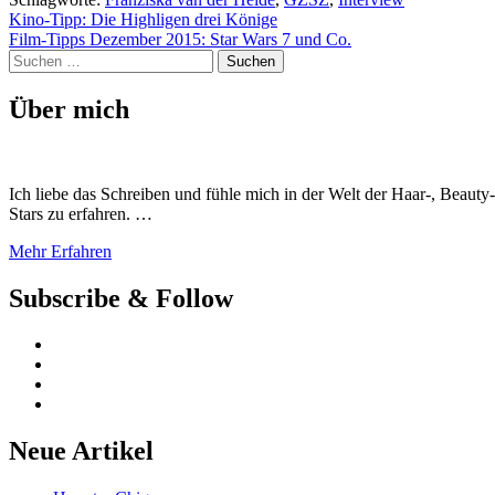
Beitragsnavigation
Kino-Tipp: Die Highligen drei Könige
Film-Tipps Dezember 2015: Star Wars 7 und Co.
Suchen
nach:
Über mich
Ich liebe das Schreiben und fühle mich in der Welt der Haar-, Beaut
Stars zu erfahren. …
Mehr Erfahren
Subscribe & Follow
Neue Artikel