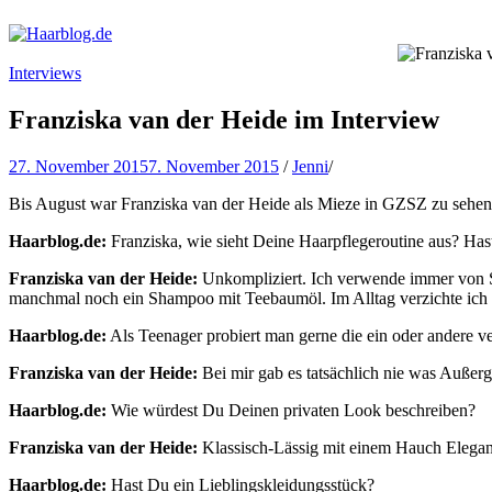
Haarblog.de
Haarpflege | Haarstyling | Beauty | Entertainment
Interviews
Franziska van der Heide im Interview
27. November 2015
7. November 2015
/
Jenni
/
Bis August war Franziska van der Heide als Mieze in GZSZ zu sehen
Haarblog.de:
Franziska, wie sieht Deine Haarpflegeroutine aus? Has
Franziska van der Heide:
Unkompliziert. Ich verwende immer von 
manchmal noch ein Shampoo mit Teebaumöl. Im Alltag verzichte ich
Haarblog.de:
Als Teenager probiert man gerne die ein oder andere v
Franziska van der Heide:
Bei mir gab es tatsächlich nie was Auße
Haarblog.de:
Wie würdest Du Deinen privaten Look beschreiben?
Franziska van der Heide:
Klassisch-Lässig mit einem Hauch Elegan
Haarblog.de:
Hast Du ein Lieblingskleidungsstück?