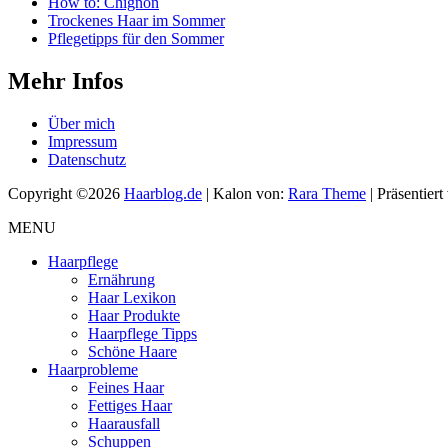
How to: Chignon
Trockenes Haar im Sommer
Pflegetipps für den Sommer
Mehr Infos
Über mich
Impressum
Datenschutz
Copyright ©2026
Haarblog.de
| Kalon von:
Rara Theme
| Präsentier
MENU
Haarpflege
Ernährung
Haar Lexikon
Haar Produkte
Haarpflege Tipps
Schöne Haare
Haarprobleme
Feines Haar
Fettiges Haar
Haarausfall
Schuppen