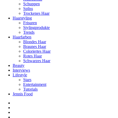
Schuppen
Spliss
Trockenes Haar
Haarstyling
Frisuren
Stylingprodukte
Trends
Haarfarben
Blondes Haar
Braunes Haar
Coloriertes Haar
Rotes Haar
Schwarzes Haar
Beauty
Interviews
Lifestyle
Stars
Entertainment
Tutorials
Jennis Food