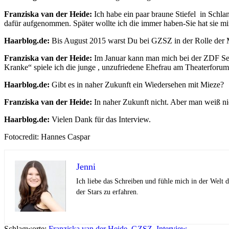
Franziska van der Heide:
Ich habe ein paar braune Stiefel in Schlan
dafür aufgenommen. Später wollte ich die immer haben-Sie hat sie m
Haarblog.de:
Bis August 2015 warst Du bei GZSZ in der Rolle der M
Franziska van der Heide:
Im Januar kann man mich bei der ZDF Ser
Kranke“ spiele ich die junge , unzufriedene Ehefrau am Theaterforu
Haarblog.de:
Gibt es in naher Zukunft ein Wiedersehen mit Mieze?
Franziska van der Heide:
In naher Zukunft nicht. Aber man weiß ni
Haarblog.de:
Vielen Dank für das Interview.
Fotocredit: Hannes Caspar
Jenni
Ich liebe das Schreiben und fühle mich in der Welt
der Stars zu erfahren.
Schlagworte:
Franziska van der Heide
,
GZSZ
,
Interview