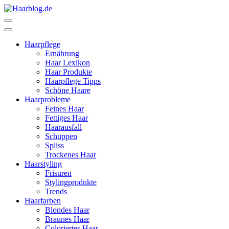
Zum
Inhalt
Haarblog.de
Haarpflege | Haarstyling | Beauty | Entertainment
springen
(Enter
Haarpflege
drücken)
Ernährung
Haar Lexikon
Haar Produkte
Haarpflege Tipps
Schöne Haare
Haarprobleme
Feines Haar
Fettiges Haar
Haarausfall
Schuppen
Spliss
Trockenes Haar
Haarstyling
Frisuren
Stylingprodukte
Trends
Haarfarben
Blondes Haar
Braunes Haar
Coloriertes Haar