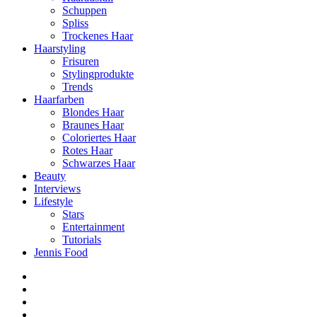
Schuppen
Spliss
Trockenes Haar
Haarstyling
Frisuren
Stylingprodukte
Trends
Haarfarben
Blondes Haar
Braunes Haar
Coloriertes Haar
Rotes Haar
Schwarzes Haar
Beauty
Interviews
Lifestyle
Stars
Entertainment
Tutorials
Jennis Food