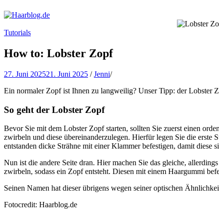
Haarblog.de
Haarpflege | Haarstyling | Beauty | Entertainment
Tutorials
How to: Lobster Zopf
27. Juni 2025
21. Juni 2025
/
Jenni
/
Ein normaler Zopf ist Ihnen zu langweilig? Unser Tipp: der Lobster Zo
So geht der Lobster Zopf
Bevor Sie mit dem Lobster Zopf starten, sollten Sie zuerst einen orde
zwirbeln und diese übereinanderzulegen. Hierfür legen Sie die erste S
entstanden dicke Strähne mit einer Klammer befestigen, damit diese si
Nun ist die andere Seite dran. Hier machen Sie das gleiche, allerdi
zwirbeln, sodass ein Zopf entsteht. Diesen mit einem Haargummi befes
Seinen Namen hat dieser übrigens wegen seiner optischen Ähnlichkei
Fotocredit: Haarblog.de