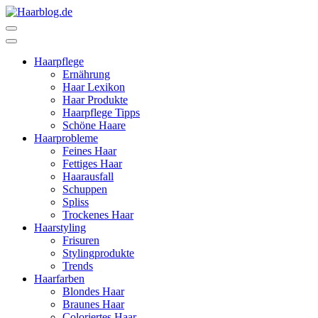
Zum
Inhalt
Haarblog.de
Haarpflege | Haarstyling | Beauty | Entertainment
springen
(Enter
Haarpflege
drücken)
Ernährung
Haar Lexikon
Haar Produkte
Haarpflege Tipps
Schöne Haare
Haarprobleme
Feines Haar
Fettiges Haar
Haarausfall
Schuppen
Spliss
Trockenes Haar
Haarstyling
Frisuren
Stylingprodukte
Trends
Haarfarben
Blondes Haar
Braunes Haar
Coloriertes Haar