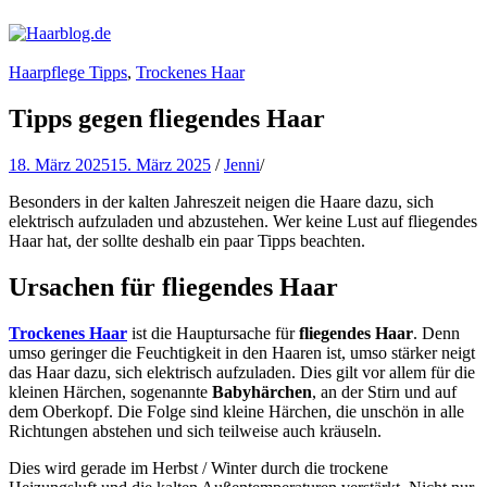
Haarblog.de
Haarpflege | Haarstyling | Beauty | Entertainment
Haarpflege Tipps
,
Trockenes Haar
Tipps gegen fliegendes Haar
18. März 2025
15. März 2025
/
Jenni
/
Besonders in der kalten Jahreszeit neigen die Haare dazu, sich
elektrisch aufzuladen und abzustehen.
Wer keine Lust auf fliegendes
Haar hat, der sollte deshalb ein paar Tipps beachten.
Ursachen für fliegendes Haar
Trockenes Haar
ist die Hauptursache für
fliegendes Haar
. Denn
umso geringer die Feuchtigkeit in den Haaren ist, umso stärker neigt
das Haar dazu, sich elektrisch aufzuladen. Dies gilt vor allem für die
kleinen Härchen, sogenannte
Babyhärchen
, an der Stirn und auf
dem Oberkopf. Die Folge sind kleine Härchen, die unschön in alle
Richtungen abstehen und sich teilweise auch kräuseln.
Dies wird gerade im Herbst / Winter durch die trockene