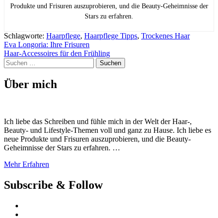
Produkte und Frisuren auszuprobieren, und die Beauty-Geheimnisse der
Stars zu erfahren.
Schlagworte:
Haarpflege
,
Haarpflege Tipps
,
Trockenes Haar
Beitragsnavigation
Eva Longoria: Ihre Frisuren
Haar-Accessoires für den Frühling
Suchen
nach:
Über mich
Ich liebe das Schreiben und fühle mich in der Welt der Haar-,
Beauty- und Lifestyle-Themen voll und ganz zu Hause. Ich liebe es
neue Produkte und Frisuren auszuprobieren, und die Beauty-
Geheimnisse der Stars zu erfahren. …
Mehr Erfahren
Subscribe & Follow