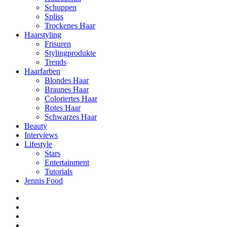
Schuppen
Spliss
Trockenes Haar
Haarstyling
Frisuren
Stylingprodukte
Trends
Haarfarben
Blondes Haar
Braunes Haar
Coloriertes Haar
Rotes Haar
Schwarzes Haar
Beauty
Interviews
Lifestyle
Stars
Entertainment
Tutorials
Jennis Food