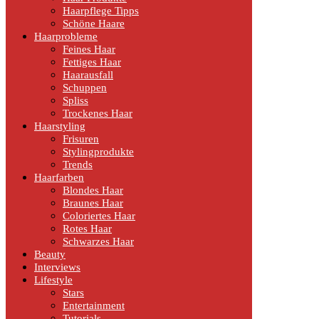
Haarpflege Tipps
Schöne Haare
Haarprobleme
Feines Haar
Fettiges Haar
Haarausfall
Schuppen
Spliss
Trockenes Haar
Haarstyling
Frisuren
Stylingprodukte
Trends
Haarfarben
Blondes Haar
Braunes Haar
Coloriertes Haar
Rotes Haar
Schwarzes Haar
Beauty
Interviews
Lifestyle
Stars
Entertainment
Tutorials