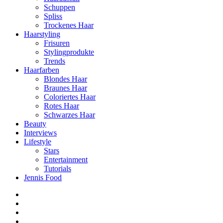
Schuppen
Spliss
Trockenes Haar
Haarstyling
Frisuren
Stylingprodukte
Trends
Haarfarben
Blondes Haar
Braunes Haar
Coloriertes Haar
Rotes Haar
Schwarzes Haar
Beauty
Interviews
Lifestyle
Stars
Entertainment
Tutorials
Jennis Food