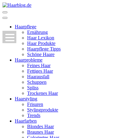
Zum
Inhalt
Haarblog.de
Haarpflege | Haarstyling | Beauty | Entertainment
springen
(Enter
Haarpflege
drücken)
Ernährung
Haar Lexikon
Haar Produkte
Haarpflege Tipps
Schöne Haare
Haarprobleme
Feines Haar
Fettiges Haar
Haarausfall
Schuppen
Spliss
Trockenes Haar
Haarstyling
Frisuren
Stylingprodukte
Trends
Haarfarben
Blondes Haar
Braunes Haar
Coloriertes Haar