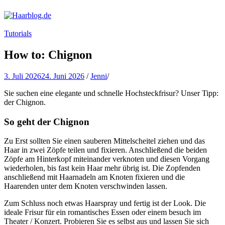
Haarblog.de
Haarpflege | Haarstyling | Beauty | Entertainment
Tutorials
How to: Chignon
3. Juli 2026
24. Juni 2026
/
Jenni
/
Sie suchen eine elegante und schnelle Hochsteckfrisur? Unser Tipp:
der Chignon.
So geht der Chignon
Zu Erst sollten Sie einen sauberen Mittelscheitel ziehen und das
Haar in zwei Zöpfe teilen und fixieren. Anschließend die beiden
Zöpfe am Hinterkopf miteinander verknoten und diesen Vorgang
wiederholen, bis fast kein Haar mehr übrig ist. Die Zopfenden
anschließend mit Haarnadeln am Knoten fixieren und die
Haarenden unter dem Knoten verschwinden lassen.
Zum Schluss noch etwas Haarspray und fertig ist der Look. Die
ideale Frisur für ein romantisches Essen oder einem besuch im
Theater / Konzert. Probieren Sie es selbst aus und lassen Sie sich