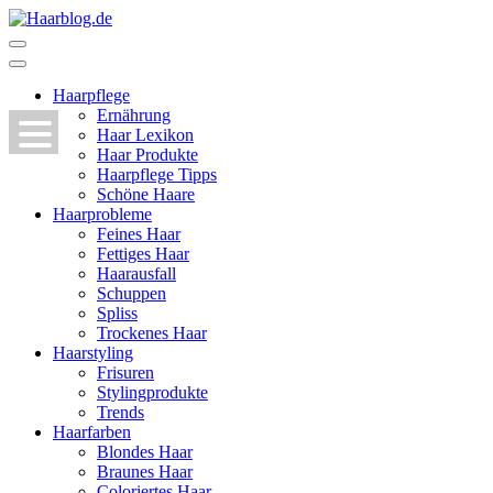
Zum
Inhalt
Haarblog.de
Haarpflege | Haarstyling | Beauty | Entertainment
springen
(Enter
Haarpflege
drücken)
Ernährung
Haar Lexikon
Haar Produkte
Haarpflege Tipps
Schöne Haare
Haarprobleme
Feines Haar
Fettiges Haar
Haarausfall
Schuppen
Spliss
Trockenes Haar
Haarstyling
Frisuren
Stylingprodukte
Trends
Haarfarben
Blondes Haar
Braunes Haar
Coloriertes Haar