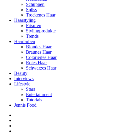
Schuppen
Spliss
Trockenes Haar
Haarstyling
Frisuren
Stylingprodukte
Trends
Haarfarben
Blondes Haar
Braunes Haar
Coloriertes Haar
Rotes Haar
Schwarzes Haar
Beauty
Interviews
Lifestyle
Stars
Entertainment
Tutorials
Jennis Food