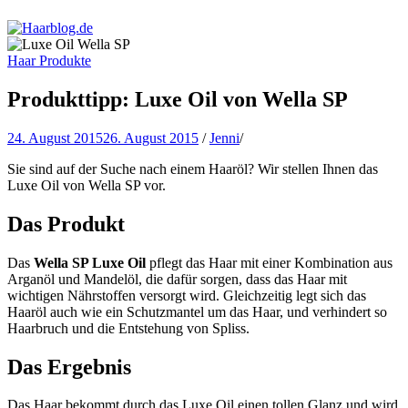
Haarblog.de
Haarpflege | Haarstyling | Beauty | Entertainment
Haar Produkte
Produkttipp: Luxe Oil von Wella SP
24. August 2015
26. August 2015
/
Jenni
/
Sie sind auf der Suche nach einem Haaröl? Wir stellen Ihnen das
Luxe Oil von Wella SP vor.
Das Produkt
Das
Wella SP Luxe Oil
pflegt das Haar mit einer Kombination aus
Arganöl und Mandelöl, die dafür sorgen, dass das Haar mit
wichtigen Nährstoffen versorgt wird. Gleichzeitig legt sich das
Haaröl auch wie ein Schutzmantel um das Haar, und verhindert so
Haarbruch und die Entstehung von Spliss.
Das Ergebnis
Das Haar bekommt durch das Luxe Oil einen tollen Glanz und wird