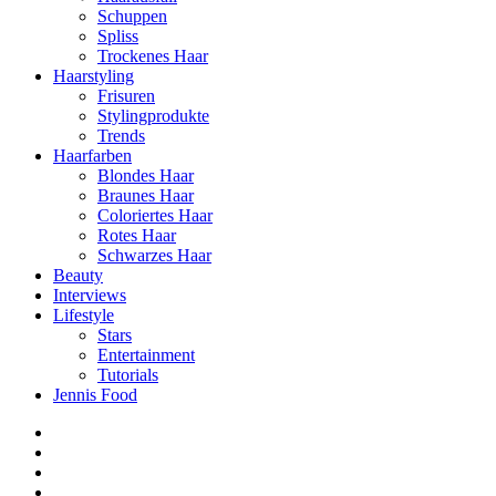
Schuppen
Spliss
Trockenes Haar
Haarstyling
Frisuren
Stylingprodukte
Trends
Haarfarben
Blondes Haar
Braunes Haar
Coloriertes Haar
Rotes Haar
Schwarzes Haar
Beauty
Interviews
Lifestyle
Stars
Entertainment
Tutorials
Jennis Food