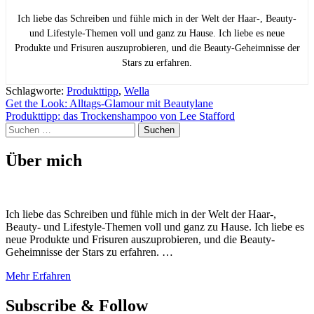
Ich liebe das Schreiben und fühle mich in der Welt der Haar-, Beauty-
und Lifestyle-Themen voll und ganz zu Hause. Ich liebe es neue
Produkte und Frisuren auszuprobieren, und die Beauty-Geheimnisse der
Stars zu erfahren.
Schlagworte:
Produkttipp
,
Wella
Beitragsnavigation
Get the Look: Alltags-Glamour mit Beautylane
Produkttipp: das Trockenshampoo von Lee Stafford
Suchen
nach:
Über mich
Ich liebe das Schreiben und fühle mich in der Welt der Haar-,
Beauty- und Lifestyle-Themen voll und ganz zu Hause. Ich liebe es
neue Produkte und Frisuren auszuprobieren, und die Beauty-
Geheimnisse der Stars zu erfahren. …
Mehr Erfahren
Subscribe & Follow