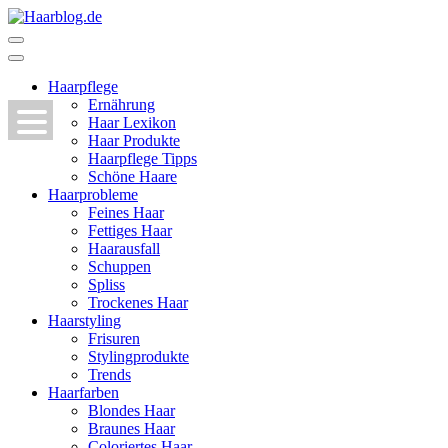
Zum
Inhalt
Haarblog.de
Haarpflege | Haarstyling | Beauty | Entertainment
springen
(Enter
Haarpflege
drücken)
Ernährung
Haar Lexikon
Haar Produkte
Haarpflege Tipps
Schöne Haare
Haarprobleme
Feines Haar
Fettiges Haar
Haarausfall
Schuppen
Spliss
Trockenes Haar
Haarstyling
Frisuren
Stylingprodukte
Trends
Haarfarben
Blondes Haar
Braunes Haar
Coloriertes Haar