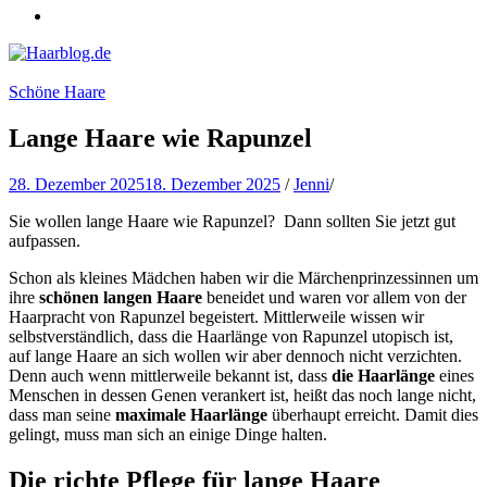
Haarblog.de
Haarpflege | Haarstyling | Beauty | Entertainment
Schöne Haare
Lange Haare wie Rapunzel
28. Dezember 2025
18. Dezember 2025
/
Jenni
/
Sie wollen lange Haare wie Rapunzel? Dann sollten Sie jetzt gut
aufpassen.
Schon als kleines Mädchen haben wir die Märchenprinzessinnen um
ihre
schönen langen Haare
beneidet und waren vor allem von der
Haarpracht von Rapunzel begeistert. Mittlerweile wissen wir
selbstverständlich, dass die Haarlänge von Rapunzel utopisch ist,
auf lange Haare an sich wollen wir aber dennoch nicht verzichten.
Denn auch wenn mittlerweile bekannt ist, dass
die Haarlänge
eines
Menschen in dessen Genen verankert ist, heißt das noch lange nicht,
dass man seine
maximale Haarlänge
überhaupt erreicht. Damit dies
gelingt, muss man sich an einige Dinge halten.
Die richte Pflege für lange Haare