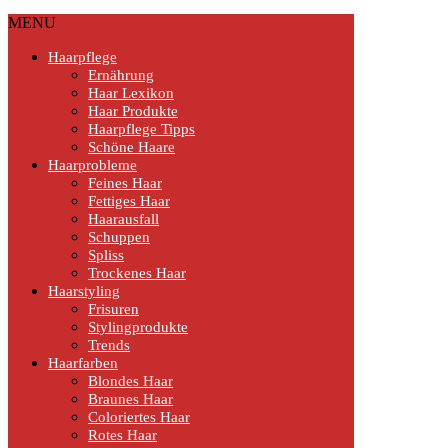
MENU
Haarpflege
Ernährung
Haar Lexikon
Haar Produkte
Haarpflege Tipps
Schöne Haare
Haarprobleme
Feines Haar
Fettiges Haar
Haarausfall
Schuppen
Spliss
Trockenes Haar
Haarstyling
Frisuren
Stylingprodukte
Trends
Haarfarben
Blondes Haar
Braunes Haar
Coloriertes Haar
Rotes Haar