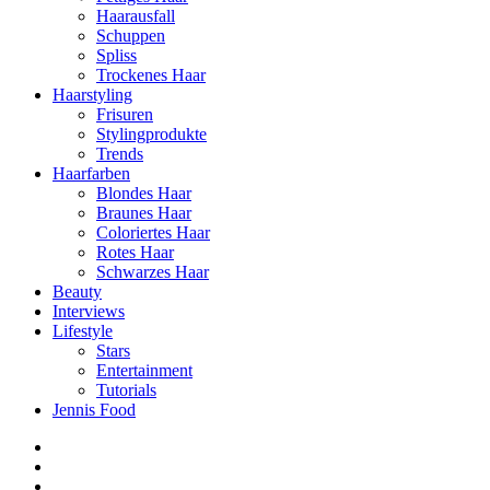
Haarausfall
Schuppen
Spliss
Trockenes Haar
Haarstyling
Frisuren
Stylingprodukte
Trends
Haarfarben
Blondes Haar
Braunes Haar
Coloriertes Haar
Rotes Haar
Schwarzes Haar
Beauty
Interviews
Lifestyle
Stars
Entertainment
Tutorials
Jennis Food