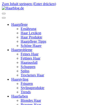
Zum Inhalt springen (Enter drücken)
Haarblog.de
Haarpflege | Haarstyling | Beauty | Entertainment
Haarpflege
Ernährung
Haar Lexikon
Haar Produkte
Haarpflege Tipps
Schöne Haare
Haarprobleme
Feines Haar
Fettiges Haar
Haarausfall
Schuppen
Spliss
Trockenes Haar
Haarstyling
Frisuren
Stylingprodukte
Trends
Haarfarben
Blondes Haar
Braunes Haar