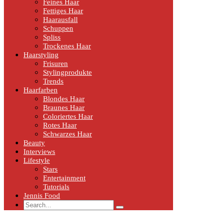
Feines Haar
Fettiges Haar
Haarausfall
Schuppen
Spliss
Trockenes Haar
Haarstyling
Frisuren
Stylingprodukte
Trends
Haarfarben
Blondes Haar
Braunes Haar
Coloriertes Haar
Rotes Haar
Schwarzes Haar
Beauty
Interviews
Lifestyle
Stars
Entertainment
Tutorials
Jennis Food