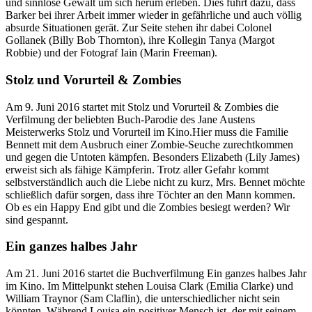
und sinnlose Gewalt um sich herum erleben. Dies führt dazu, dass
Barker bei ihrer Arbeit immer wieder in gefährliche und auch völlig
absurde Situationen gerät. Zur Seite stehen ihr dabei Colonel
Gollanek (Billy Bob Thornton), ihre Kollegin Tanya (Margot
Robbie) und der Fotograf Iain (Marin Freeman).
Stolz und Vorurteil & Zombies
Am 9. Juni 2016 startet mit Stolz und Vorurteil & Zombies die
Verfilmung der beliebten Buch-Parodie des Jane Austens
Meisterwerks Stolz und Vorurteil im Kino.Hier muss die Familie
Bennett mit dem Ausbruch einer Zombie-Seuche zurechtkommen
und gegen die Untoten kämpfen. Besonders Elizabeth (Lily James)
erweist sich als fähige Kämpferin. Trotz aller Gefahr kommt
selbstverständlich auch die Liebe nicht zu kurz, Mrs. Bennet möchte
schließlich dafür sorgen, dass ihre Töchter an den Mann kommen.
Ob es ein Happy End gibt und die Zombies besiegt werden? Wir
sind gespannt.
Ein ganzes halbes Jahr
Am 21. Juni 2016 startet die Buchverfilmung Ein ganzes halbes Jahr
im Kino. Im Mittelpunkt stehen Louisa Clark (Emilia Clarke) und
William Traynor (Sam Claflin), die unterschiedlicher nicht sein
könnten. Während Louisa ein positiver Mensch ist, der mit seinem