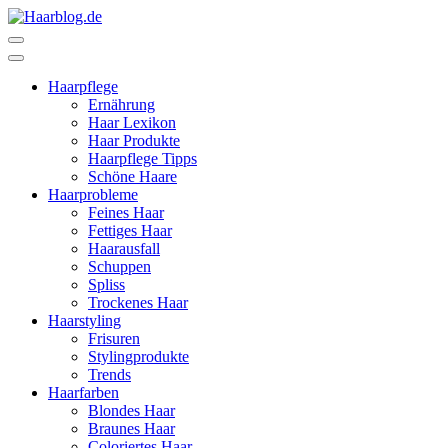
Zum
Inhalt
Haarblog.de
Haarpflege | Haarstyling | Beauty | Entertainment
springen
(Enter
Haarpflege
drücken)
Ernährung
Haar Lexikon
Haar Produkte
Haarpflege Tipps
Schöne Haare
Haarprobleme
Feines Haar
Fettiges Haar
Haarausfall
Schuppen
Spliss
Trockenes Haar
Haarstyling
Frisuren
Stylingprodukte
Trends
Haarfarben
Blondes Haar
Braunes Haar
Coloriertes Haar