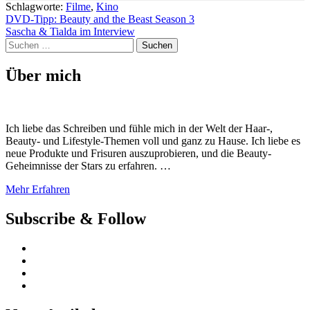
Schlagworte:
Filme
,
Kino
Beitragsnavigation
DVD-Tipp: Beauty and the Beast Season 3
Sascha & Tialda im Interview
Suchen
nach:
Über mich
Ich liebe das Schreiben und fühle mich in der Welt der Haar-,
Beauty- und Lifestyle-Themen voll und ganz zu Hause. Ich liebe es
neue Produkte und Frisuren auszuprobieren, und die Beauty-
Geheimnisse der Stars zu erfahren. …
Mehr Erfahren
Subscribe & Follow