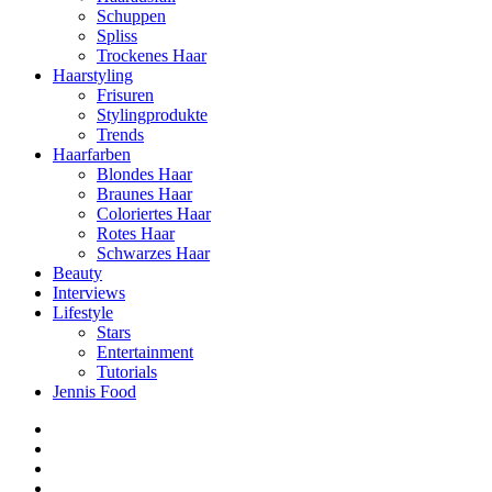
Schuppen
Spliss
Trockenes Haar
Haarstyling
Frisuren
Stylingprodukte
Trends
Haarfarben
Blondes Haar
Braunes Haar
Coloriertes Haar
Rotes Haar
Schwarzes Haar
Beauty
Interviews
Lifestyle
Stars
Entertainment
Tutorials
Jennis Food