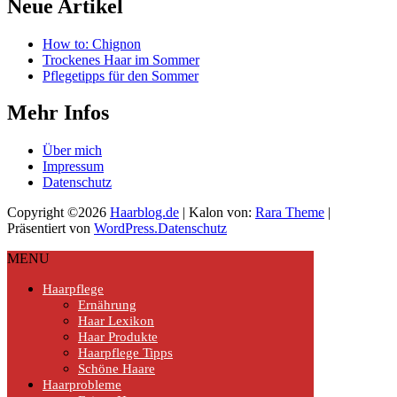
Neue Artikel
How to: Chignon
Trockenes Haar im Sommer
Pflegetipps für den Sommer
Mehr Infos
Über mich
Impressum
Datenschutz
Copyright ©2026
Haarblog.de
| Kalon von:
Rara Theme
|
Präsentiert von
WordPress.
Datenschutz
MENU
Haarpflege
Ernährung
Haar Lexikon
Haar Produkte
Haarpflege Tipps
Schöne Haare
Haarprobleme