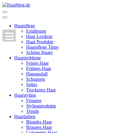
Zum
Inhalt
Haarblog.de
Haarpflege | Haarstyling | Beauty | Entertainment
springen
(Enter
Haarpflege
drücken)
Ernährung
Haar Lexikon
Haar Produkte
Haarpflege Tipps
Schöne Haare
Haarprobleme
Feines Haar
Fettiges Haar
Haarausfall
Schuppen
Spliss
Trockenes Haar
Haarstyling
Frisuren
Stylingprodukte
Trends
Haarfarben
Blondes Haar
Braunes Haar
Coloriertes Haar