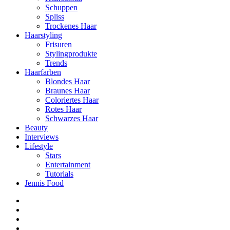
Schuppen
Spliss
Trockenes Haar
Haarstyling
Frisuren
Stylingprodukte
Trends
Haarfarben
Blondes Haar
Braunes Haar
Coloriertes Haar
Rotes Haar
Schwarzes Haar
Beauty
Interviews
Lifestyle
Stars
Entertainment
Tutorials
Jennis Food