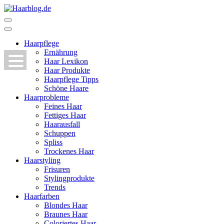
Zum
Inhalt
Haarblog.de
Haarpflege | Haarstyling | Beauty | Entertainment
springen
(Enter
Haarpflege
drücken)
Ernährung
Haar Lexikon
Haar Produkte
Haarpflege Tipps
Schöne Haare
Haarprobleme
Feines Haar
Fettiges Haar
Haarausfall
Schuppen
Spliss
Trockenes Haar
Haarstyling
Frisuren
Stylingprodukte
Trends
Haarfarben
Blondes Haar
Braunes Haar
Coloriertes Haar