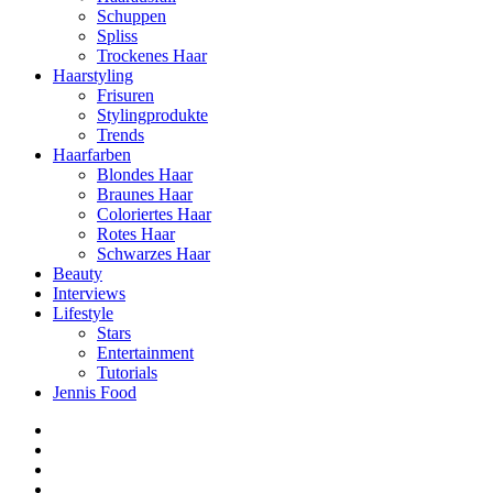
Schuppen
Spliss
Trockenes Haar
Haarstyling
Frisuren
Stylingprodukte
Trends
Haarfarben
Blondes Haar
Braunes Haar
Coloriertes Haar
Rotes Haar
Schwarzes Haar
Beauty
Interviews
Lifestyle
Stars
Entertainment
Tutorials
Jennis Food