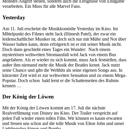
Monster-Angriff stellen, sondern auch die Ereignisse von Endgame
verarbeiten. Ein Muss für alle Marvel Fans.
Yesterday
Am 11. Juli erscheint die Musikkomödie Yesterday im Kino. Im
MIttelpunkt des Filmes steht Jack (Himesh Patel), der zwar ein
leidenschaftlicher Musiker ist, doch sich nur mit Mühe und Not über
Wasser halten kann, denn erfolgreich ist er mit seiner Musik nicht.
Doch dann geschieht eines Tages ein Wunder: Nach einem
mysteriösen weltweiten Stromausfall wird Jack von einem Bus
angefahren. Als er wieder zu sich kommt, muss Jack feststellen, dass
außer ihm niemand mehr die Musik der Beatles kennt. Jack nutzt
seine Chance und gibt die Welthits als seine eigenen Songs aus. In
kürzester Zeit wird er zur weltweiten Sensation und zu einem Mega-
Popstar. Doch schon bald lernt er die Schattenseiten des Ruhms
kennen …
Der König der Löwen
Mit der König der Löwen kommt am 17. Juli die nächste
Realverfilmung von Disney ins Kino. Der Trailer verspricht auf
jeden Fall wieder einen tollen Film. Wir können es kaum erwarten
und freuen uns schon auf die tolle Musik von Elton John und unser
Lieblingsduo Simon und Pumba.