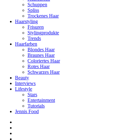
Schuppen
Spliss
Trockenes Haar
Haarstyling
Frisuren
Stylingprodukte
Trends
Haarfarben
Blondes Haar
Braunes Haar
Coloriertes Haar
Rotes Haar
Schwarzes Haar
Beauty
Interviews
Lifestyle
Stars
Entertainment
Tutorials
Jennis Food