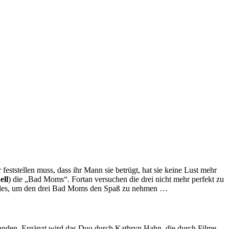
 feststellen muss, dass ihr Mann sie betrügt, hat sie keine Lust mehr
ell
) die „Bad Moms“. Fortan versuchen die drei nicht mehr perfekt zu
 alles, um den drei Bad Moms den Spaß zu nehmen …
anden. Ergänzt wird das Duo durch Kathryn Hahn, die durch Filme