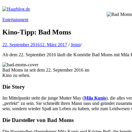
Haarblog.de
Haarpflege | Haarstyling | Beauty | Entertainment
Entertainment
Kino-Tipp: Bad Moms
22. September 2016
12. März 2017
/
Jenni
/
Ab dem 22. September 2016 läuft die Komödie Bad Moms mit Mila Kuni
Bad Moms ist seit dem 22. September 2016 im
Kino zu sehen.
Die Story
Im Mittelpunkt steht die junge Mutter May (
Mila Kunis
), die alles v
„perfekt“ zu sein. Sie schmeißt ihren Mann raus und gründet zusamme
sein, sondern wieder Spaß am Leben zu haben, sehr zum Leidwese
Die Darsteller von Bad Moms
Die Hauptrollen übernehmen Mila Kunis und Kristen Bell, die berei