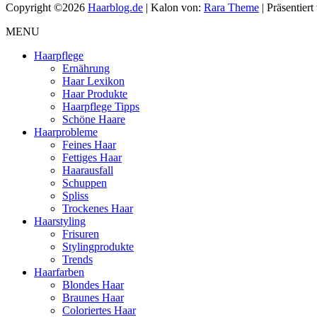
Copyright ©2026
Haarblog.de
| Kalon von:
Rara Theme
| Präsentier
MENU
Haarpflege
Ernährung
Haar Lexikon
Haar Produkte
Haarpflege Tipps
Schöne Haare
Haarprobleme
Feines Haar
Fettiges Haar
Haarausfall
Schuppen
Spliss
Trockenes Haar
Haarstyling
Frisuren
Stylingprodukte
Trends
Haarfarben
Blondes Haar
Braunes Haar
Coloriertes Haar