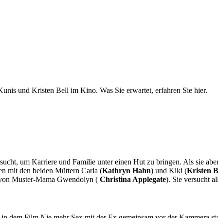
s und Kristen Bell im Kino. Was Sie erwartet, erfahren Sie hier.
ersucht, um Karriere und Familie unter einen Hut zu bringen. Als sie aber
n mit den beiden Müttern Carla (
Kathryn Hahn
) und Kiki (
Kristen B
n von Muster-Mama Gwendolyn (
Christina Applegate
). Sie versucht
ts in dem Film Nie mehr Sex mit der Ex gemeinsam vor der Kammera st