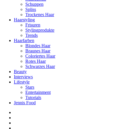
Schuppen
Spliss
Trockenes Haar
Haarstyling
Frisuren
Stylingprodukte
Trends
Haarfarben
Blondes Haar
Braunes Haar
Coloriertes Haar
Rotes Haar
Schwarzes Haar
Beauty
Interviews
Lifestyle
Stars
Entertainment
Tutorials
Jennis Food