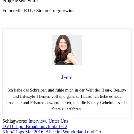
Projekte sein wird!
Fotocredit: RTL / Stefan Gregorowius
Jenni
Ich liebe das Schreiben und fühle mich in der Welt der Haar-, Beauty-
und Lifestyle-Themen voll und ganz zu Hause. Ich liebe es neue
Produkte und Frisuren auszuprobieren, und die Beauty-Geheimnisse der
Stars zu erfahren.
Schlagworte:
Interview
,
Unter Uns
Beitragsnavigation
DVD-Tipp: Broadchurch Staffel 2
Kino-Tipps Mai 2016: Alice im Wunderland und Co