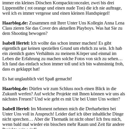
immer ein kleines Döschen Kompacktconcealer, zwei bis drei
Lippenstifte ( rot orange und einen nude Ton) die ich nie auftrage,
weil ich es immer vergesse und einen kleinen Handspiegel!
Haarblog.de:
Zusammen mit Ihrer Unter Uns Kollegin Anna Lena
Class zieren Sie das Cover des aktuellen Playboys. Was hat Sie zu
dem Shooting bewogen?
Isabell Hertel:
Ich wollte das schon immer machen! Es gibt
eigentlich gar keinen speziellen Grund um ehrlich zu sein. Ich hab
ein ziemlich gutes Verhältnis zu meinem Körper und einmal im
Leben die Erfahrung zu machen solche Fotos von sich zu sehen…
Ich fand das einfach schon immer toll und ich bin wahnsinnig froh,
dass es geklappt hat!
Es hat unglaublich viel Spaß gemacht!
Haarblog.de:
Dürfen wir zum Schluss noch einen Blick in die
Zukunft werfen? Auf welche Projekte mit Ihnen können wir uns als
nächstes Freuen? Und wie geht es mit Ute bei Unter Uns weiter?
Isabell Hertel:
Im Moment nehmen mich die Dreharbeiten bei
Unter Uns voll in Anspruch! Leider darf ich über inhaltliche Dinge
nicht sprechen… Aber die Thematik ist nicht ohne! Ich freu mich,
wenn bald mal wieder ein bisschen mehr Raum und Zeit für andere