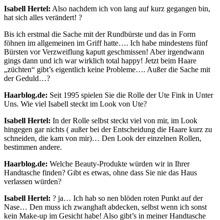
Isabell Hertel:
Also nachdem ich von lang auf kurz gegangen bin,
hat sich alles verändert! ?
Bis ich erstmal die Sache mit der Rundbürste und das in Form
föhnen im allgemeinen im Griff hatte…. Ich habe mindestens fünf
Bürsten vor Verzweiflung kaputt geschmissen! Aber irgendwann
gings dann und ich war wirklich total happy! Jetzt beim Haare
„züchten“ gibt’s eigentlich keine Probleme…. Außer die Sache mit
der Geduld…?
Haarblog.de:
Seit 1995 spielen Sie die Rolle der Ute Fink in Unter
Uns. Wie viel Isabell steckt im Look von Ute?
Isabell Hertel:
In der Rolle selbst steckt viel von mir, im Look
hingegen gar nichts ( außer bei der Entscheidung die Haare kurz zu
schneiden, die kam von mir)… Den Look der einzelnen Rollen,
bestimmen andere.
Haarblog.de:
Welche Beauty-Produkte würden wir in Ihrer
Handtasche finden? Gibt es etwas, ohne dass Sie nie das Haus
verlassen würden?
Isabell Hertel:
? ja… Ich hab so nen blöden roten Punkt auf der
Nase… Den muss ich zwanghaft abdecken, selbst wenn ich sonst
kein Make-up im Gesicht habe! Also gibt’s in meiner Handtasche