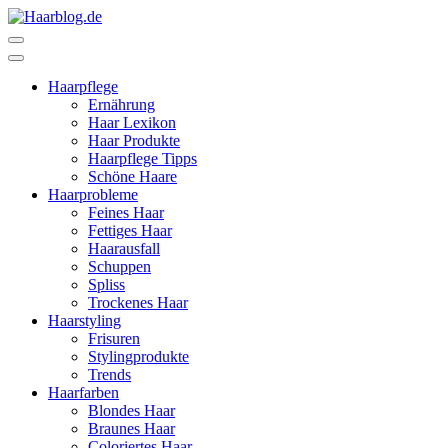
Zum
Inhalt
Haarblog.de
Haarpflege | Haarstyling | Beauty | Entertainment
springen
(Enter
Haarpflege
drücken)
Ernährung
Haar Lexikon
Haar Produkte
Haarpflege Tipps
Schöne Haare
Haarprobleme
Feines Haar
Fettiges Haar
Haarausfall
Schuppen
Spliss
Trockenes Haar
Haarstyling
Frisuren
Stylingprodukte
Trends
Haarfarben
Blondes Haar
Braunes Haar
Coloriertes Haar