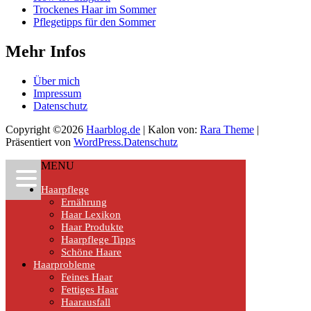
Trockenes Haar im Sommer
Pflegetipps für den Sommer
Mehr Infos
Über mich
Impressum
Datenschutz
Copyright ©2026
Haarblog.de
| Kalon von:
Rara Theme
|
Präsentiert von
WordPress.
Datenschutz
MENU
Haarpflege
Ernährung
Haar Lexikon
Haar Produkte
Haarpflege Tipps
Schöne Haare
Haarprobleme
Feines Haar
Fettiges Haar
Haarausfall