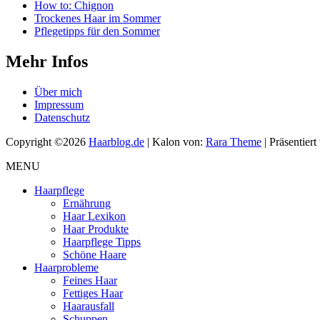
How to: Chignon
Trockenes Haar im Sommer
Pflegetipps für den Sommer
Mehr Infos
Über mich
Impressum
Datenschutz
Copyright ©2026
Haarblog.de
| Kalon von:
Rara Theme
| Präsentier
MENU
Haarpflege
Ernährung
Haar Lexikon
Haar Produkte
Haarpflege Tipps
Schöne Haare
Haarprobleme
Feines Haar
Fettiges Haar
Haarausfall
Schuppen