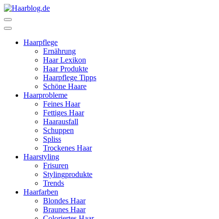
Zum
Inhalt
Haarblog.de
Haarpflege | Haarstyling | Beauty | Entertainment
springen
(Enter
Haarpflege
drücken)
Ernährung
Haar Lexikon
Haar Produkte
Haarpflege Tipps
Schöne Haare
Haarprobleme
Feines Haar
Fettiges Haar
Haarausfall
Schuppen
Spliss
Trockenes Haar
Haarstyling
Frisuren
Stylingprodukte
Trends
Haarfarben
Blondes Haar
Braunes Haar
Coloriertes Haar