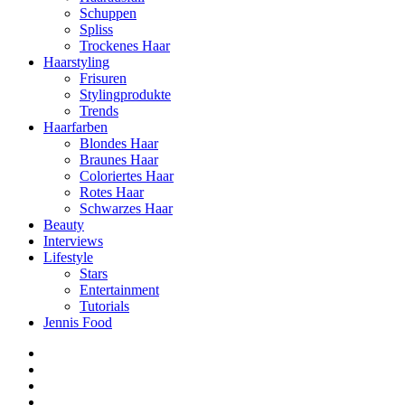
Schuppen
Spliss
Trockenes Haar
Haarstyling
Frisuren
Stylingprodukte
Trends
Haarfarben
Blondes Haar
Braunes Haar
Coloriertes Haar
Rotes Haar
Schwarzes Haar
Beauty
Interviews
Lifestyle
Stars
Entertainment
Tutorials
Jennis Food