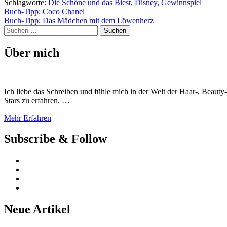
Schlagworte:
Die Schöne und das Biest
,
Disney
,
Gewinnspiel
Beitragsnavigation
Buch-Tipp: Coco Chanel
Buch-Tipp: Das Mädchen mit dem Löwenherz
Suchen
nach:
Über mich
Ich liebe das Schreiben und fühle mich in der Welt der Haar-, Beaut
Stars zu erfahren. …
Mehr Erfahren
Subscribe & Follow
Neue Artikel