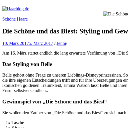
Haarblog.de
Haarpflege | Haarstyling | Beauty | Entertainment
Schöne Haare
Die Schöne und das Biest: Styling und Gew
10. März 2017
5. März 2017
/
Jenni
/
Am 16. März startet endlich die lang erwartete Verfilmung von „Die 
Das Styling von Belle
Belle gehört ohne Frage zu unseren Lieblings-Disneyprinzessinen. So z
die ihre eigenen Entscheidungen trifft und für ihre Überzeugungen e
ikonischen goldenen Traumkleid, Emma Watson lässt Belle und ihren b
Frisur selbstverständlich..
Gewinnspiel von „Die Schöne und das Biest“
Sie wollen den Zauber von „Die Schöne und das Biest“ zu sich nach
– 1x Tasche
– 1x Kissen