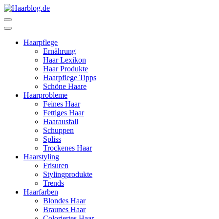
Zum
Inhalt
Haarblog.de
Haarpflege | Haarstyling | Beauty | Entertainment
springen
(Enter
Haarpflege
drücken)
Ernährung
Haar Lexikon
Haar Produkte
Haarpflege Tipps
Schöne Haare
Haarprobleme
Feines Haar
Fettiges Haar
Haarausfall
Schuppen
Spliss
Trockenes Haar
Haarstyling
Frisuren
Stylingprodukte
Trends
Haarfarben
Blondes Haar
Braunes Haar
Coloriertes Haar