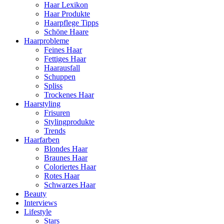
Haar Lexikon
Haar Produkte
Haarpflege Tipps
Schöne Haare
Haarprobleme
Feines Haar
Fettiges Haar
Haarausfall
Schuppen
Spliss
Trockenes Haar
Haarstyling
Frisuren
Stylingprodukte
Trends
Haarfarben
Blondes Haar
Braunes Haar
Coloriertes Haar
Rotes Haar
Schwarzes Haar
Beauty
Interviews
Lifestyle
Stars