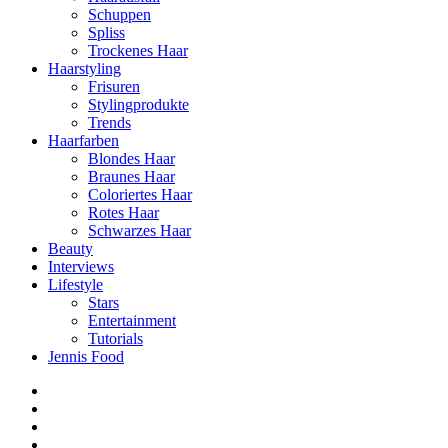
Schuppen
Spliss
Trockenes Haar
Haarstyling
Frisuren
Stylingprodukte
Trends
Haarfarben
Blondes Haar
Braunes Haar
Coloriertes Haar
Rotes Haar
Schwarzes Haar
Beauty
Interviews
Lifestyle
Stars
Entertainment
Tutorials
Jennis Food