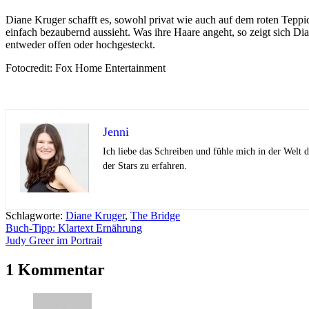
Diane Kruger schafft es, sowohl privat wie auch auf dem roten Teppich
einfach bezaubernd aussieht. Was ihre Haare angeht, so zeigt sich Dian
entweder offen oder hochgesteckt.
Fotocredit: Fox Home Entertainment
Jenni
Ich liebe das Schreiben und fühle mich in der Welt
der Stars zu erfahren.
Schlagworte:
Diane Kruger
,
The Bridge
Beitragsnavigation
Buch-Tipp: Klartext Ernährung
Judy Greer im Portrait
1 Kommentar