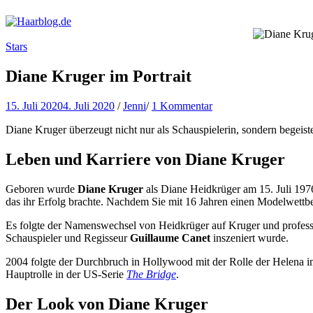
Haarblog.de
Haarpflege | Haarstyling | Beauty | Entertainment
Stars
Diane Kruger im Portrait
15. Juli 2020
4. Juli 2020
/
Jenni
/
1 Kommentar
Diane Kruger überzeugt nicht nur als Schauspielerin, sondern begeist
Leben und Karriere von Diane Kruger
Geboren wurde
Diane Kruger
als Diane Heidkrüger am 15. Juli 197
das ihr Erfolg brachte. Nachdem Sie mit 16 Jahren einen Modelwettbe
Es folgte der Namenswechsel von Heidkrüger auf Kruger und profession
Schauspieler und Regisseur
Guillaume Canet
inszeniert wurde.
2004 folgte der Durchbruch in Hollywood mit der Rolle der Helena im
Hauptrolle in der US-Serie
The Bridge
.
Der Look von Diane Kruger