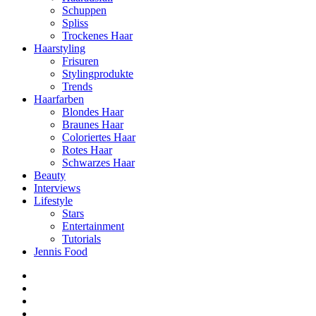
Schuppen
Spliss
Trockenes Haar
Haarstyling
Frisuren
Stylingprodukte
Trends
Haarfarben
Blondes Haar
Braunes Haar
Coloriertes Haar
Rotes Haar
Schwarzes Haar
Beauty
Interviews
Lifestyle
Stars
Entertainment
Tutorials
Jennis Food