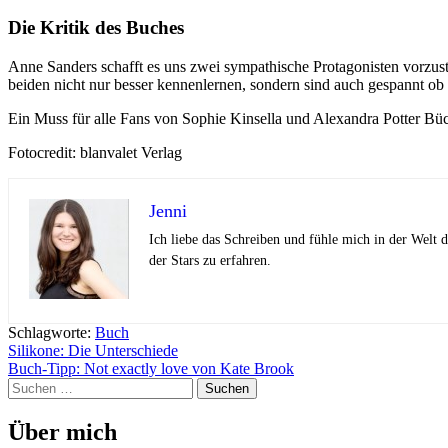
Die Kritik des Buches
Anne Sanders schafft es uns zwei sympathische Protagonisten vorzuste
beiden nicht nur besser kennenlernen, sondern sind auch gespannt o
Ein Muss für alle Fans von Sophie Kinsella und Alexandra Potter Bü
Fotocredit: blanvalet Verlag
Jenni
Ich liebe das Schreiben und fühle mich in der Welt
der Stars zu erfahren.
Schlagworte:
Buch
Beitragsnavigation
Silikone: Die Unterschiede
Buch-Tipp: Not exactly love von Kate Brook
Suchen
nach:
Über mich