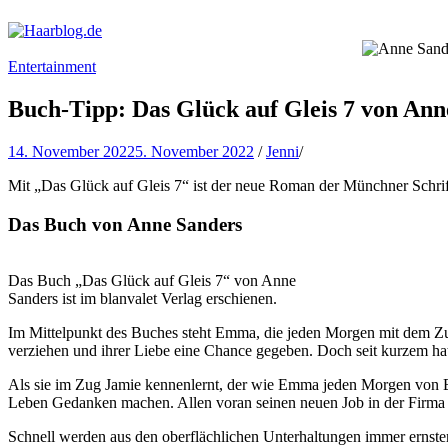
Haarblog.de
Haarpflege | Haarstyling | Beauty | Entertainment
Entertainment
Buch-Tipp: Das Glück auf Gleis 7 von Ann
14. November 2022
5. November 2022
/
Jenni
/
Mit „Das Glück auf Gleis 7“ ist der neue Roman der Münchner Schrift
Das Buch von Anne Sanders
Das Buch „Das Glück auf Gleis 7“ von Anne
Sanders ist im blanvalet Verlag erschienen.
Im Mittelpunkt des Buches steht Emma, die jeden Morgen mit dem Zug 
verziehen und ihrer Liebe eine Chance gegeben. Doch seit kurzem hat
Als sie im Zug Jamie kennenlernt, der wie Emma jeden Morgen von Br
Leben Gedanken machen. Allen voran seinen neuen Job in der Firma sei
Schnell werden aus den oberflächlichen Unterhaltungen immer ernste