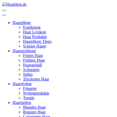
Zum
Inhalt
Haarblog.de
Haarpflege | Haarstyling | Beauty | Entertainment
springen
(Enter
Haarpflege
drücken)
Ernährung
Haar Lexikon
Haar Produkte
Haarpflege Tipps
Schöne Haare
Haarprobleme
Feines Haar
Fettiges Haar
Haarausfall
Schuppen
Spliss
Trockenes Haar
Haarstyling
Frisuren
Stylingprodukte
Trends
Haarfarben
Blondes Haar
Braunes Haar
Coloriertes Haar