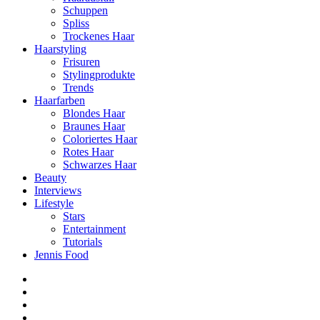
Schuppen
Spliss
Trockenes Haar
Haarstyling
Frisuren
Stylingprodukte
Trends
Haarfarben
Blondes Haar
Braunes Haar
Coloriertes Haar
Rotes Haar
Schwarzes Haar
Beauty
Interviews
Lifestyle
Stars
Entertainment
Tutorials
Jennis Food