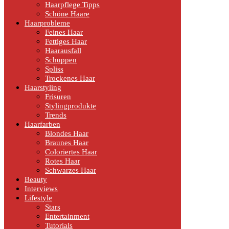
Haarpflege Tipps
Schöne Haare
Haarprobleme
Feines Haar
Fettiges Haar
Haarausfall
Schuppen
Spliss
Trockenes Haar
Haarstyling
Frisuren
Stylingprodukte
Trends
Haarfarben
Blondes Haar
Braunes Haar
Coloriertes Haar
Rotes Haar
Schwarzes Haar
Beauty
Interviews
Lifestyle
Stars
Entertainment
Tutorials