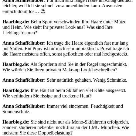
Anna Schaffelhuber:
Für mich sind lange Haare im Alltag deutlich
leichter, weil ich sie schnell zusammenbinden kann. Ansonsten
einfach drauf los… 😉
Haarblog.de:
Beim Sport verschwinden Ihre Haare unter Mütze
und Helm. Wie sieht Ihr privater Look aus? Was sind Ihre
Lieblingsfrisuren?
Anna Schaffelhuber:
Ich trage die Haare eigentlich fast nur lang
mit Stufen. Ein Pony ist für mich sehr unpraktisch. Privat trage ich
die Haare meistens offen, sonst geflochten oder mal hochgesteckt.
Haarblog.de:
Als Sportlerin sind Sie in der Regel ungeschminkt.
Wie würden Sie Ihren privaten Make-up Look beschreiben?
Anna Schaffelhuber:
Sehr natürlich gehalten. Wenig Schminke.
Haarblog.de:
Ihre Haut ist beim Skifahren viel Kälte ausgesetzt.
Wie verhindern Sie rissige und trockene Haut?
Anna Schaffelhuber:
Immer viel eincremen. Feuchtigkeit und
Sonnenschutz.
Haarblog.de:
Sie sind nicht nur als Mono-Skifahrerin erfolgreich,
sondern studieren nebenbei noch Jura an der LMU München. Wie
meistern Sie diese Doppelbelastung?