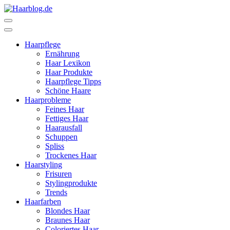
Zum
Inhalt
Haarblog.de
Haarpflege | Haarstyling | Beauty | Entertainment
springen
(Enter
Haarpflege
drücken)
Ernährung
Haar Lexikon
Haar Produkte
Haarpflege Tipps
Schöne Haare
Haarprobleme
Feines Haar
Fettiges Haar
Haarausfall
Schuppen
Spliss
Trockenes Haar
Haarstyling
Frisuren
Stylingprodukte
Trends
Haarfarben
Blondes Haar
Braunes Haar
Coloriertes Haar