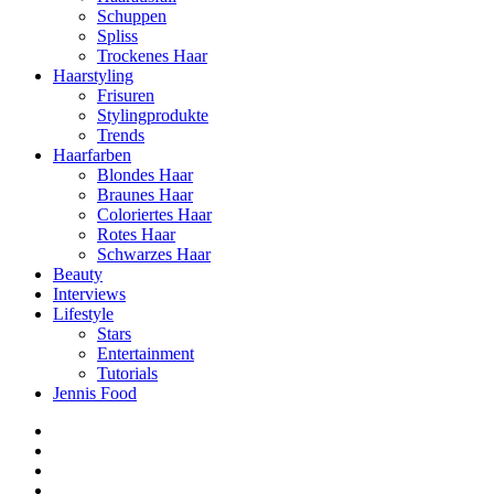
Schuppen
Spliss
Trockenes Haar
Haarstyling
Frisuren
Stylingprodukte
Trends
Haarfarben
Blondes Haar
Braunes Haar
Coloriertes Haar
Rotes Haar
Schwarzes Haar
Beauty
Interviews
Lifestyle
Stars
Entertainment
Tutorials
Jennis Food