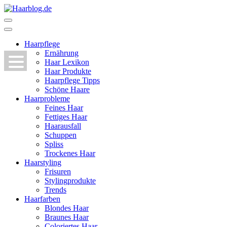
Zum
Inhalt
Haarblog.de
Haarpflege | Haarstyling | Beauty | Entertainment
springen
(Enter
Haarpflege
drücken)
Ernährung
Haar Lexikon
Haar Produkte
Haarpflege Tipps
Schöne Haare
Haarprobleme
Feines Haar
Fettiges Haar
Haarausfall
Schuppen
Spliss
Trockenes Haar
Haarstyling
Frisuren
Stylingprodukte
Trends
Haarfarben
Blondes Haar
Braunes Haar
Coloriertes Haar