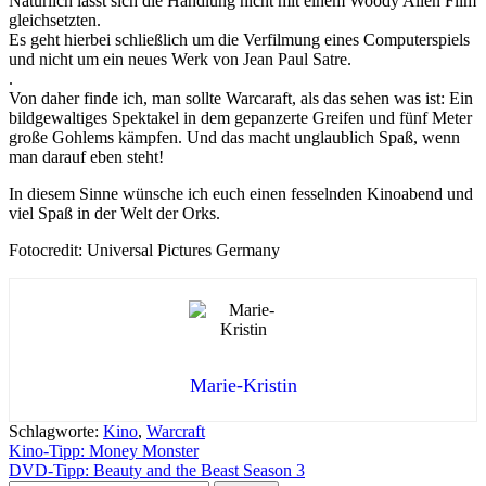
Natürlich lässt sich die Handlung nicht mit einem Woody Allen Film
gleichsetzten.
Es geht hierbei schließlich um die Verfilmung eines Computerspiels
und nicht um ein neues Werk von Jean Paul Satre.
.
Von daher finde ich, man sollte Warcaraft, als das sehen was ist: Ein
bildgewaltiges Spektakel in dem gepanzerte Greifen und fünf Meter
große Gohlems kämpfen. Und das macht unglaublich Spaß, wenn
man darauf eben steht!
In diesem Sinne wünsche ich euch einen fesselnden Kinoabend und
viel Spaß in der Welt der Orks.
Fotocredit: Universal Pictures Germany
Marie-Kristin
Schlagworte:
Kino
,
Warcraft
Beitragsnavigation
Kino-Tipp: Money Monster
DVD-Tipp: Beauty and the Beast Season 3