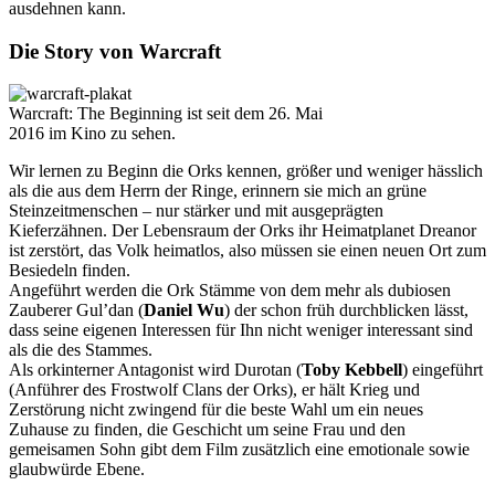
ausdehnen kann.
Die Story von Warcraft
Warcraft: The Beginning ist seit dem 26. Mai
2016 im Kino zu sehen.
Wir lernen zu Beginn die Orks kennen, größer und weniger hässlich
als die aus dem Herrn der Ringe, erinnern sie mich an grüne
Steinzeitmenschen – nur stärker und mit ausgeprägten
Kieferzähnen. Der Lebensraum der Orks ihr Heimatplanet Dreanor
ist zerstört, das Volk heimatlos, also müssen sie einen neuen Ort zum
Besiedeln finden.
Angeführt werden die Ork Stämme von dem mehr als dubiosen
Zauberer Gul’dan (
Daniel Wu
) der schon früh durchblicken lässt,
dass seine eigenen Interessen für Ihn nicht weniger interessant sind
als die des Stammes.
Als orkinterner Antagonist wird Durotan (
Toby Kebbell
) eingeführt
(Anführer des Frostwolf Clans der Orks), er hält Krieg und
Zerstörung nicht zwingend für die beste Wahl um ein neues
Zuhause zu finden, die Geschicht um seine Frau und den
gemeisamen Sohn gibt dem Film zusätzlich eine emotionale sowie
glaubwürde Ebene.