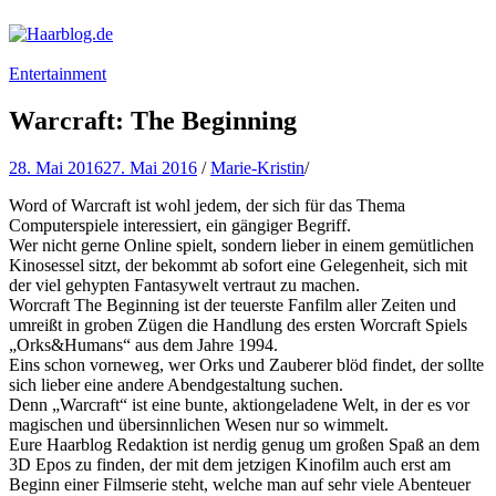
Haarblog.de
Haarpflege | Haarstyling | Beauty | Entertainment
Entertainment
Warcraft: The Beginning
28. Mai 2016
27. Mai 2016
/
Marie-Kristin
/
Word of Warcraft ist wohl jedem, der sich für das Thema
Computerspiele interessiert, ein gängiger Begriff.
Wer nicht gerne Online spielt, sondern lieber in einem gemütlichen
Kinosessel sitzt, der bekommt ab sofort eine Gelegenheit, sich mit
der viel gehypten Fantasywelt vertraut zu machen.
Worcraft The Beginning ist der teuerste Fanfilm aller Zeiten und
umreißt in groben Zügen die Handlung des ersten Worcraft Spiels
„Orks&Humans“ aus dem Jahre 1994.
Eins schon vorneweg, wer Orks und Zauberer blöd findet, der sollte
sich lieber eine andere Abendgestaltung suchen.
Denn „Warcraft“ ist eine bunte, aktiongeladene Welt, in der es vor
magischen und übersinnlichen Wesen nur so wimmelt.
Eure Haarblog Redaktion ist nerdig genug um großen Spaß an dem
3D Epos zu finden, der mit dem jetzigen Kinofilm auch erst am
Beginn einer Filmserie steht, welche man auf sehr viele Abenteuer