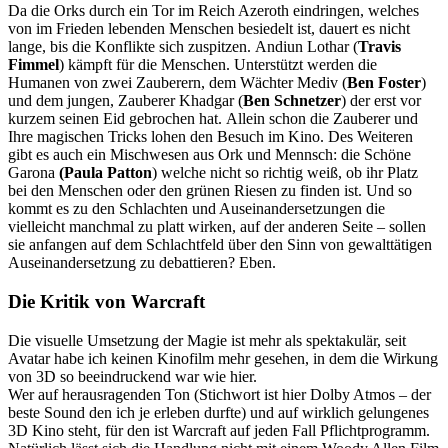
Da die Orks durch ein Tor im Reich Azeroth eindringen, welches
von im Frieden lebenden Menschen besiedelt ist, dauert es nicht
lange, bis die Konflikte sich zuspitzen. Andiun Lothar (
Travis
Fimmel
) kämpft für die Menschen. Unterstützt werden die
Humanen von zwei Zauberern, dem Wächter Mediv (
Ben Foster
)
und dem jungen, Zauberer Khadgar (
Ben Schnetzer
) der erst vor
kurzem seinen Eid gebrochen hat. Allein schon die Zauberer und
Ihre magischen Tricks lohen den Besuch im Kino. Des Weiteren
gibt es auch ein Mischwesen aus Ork und Mennsch: die Schöne
Garona
(Paula Patton
) welche nicht so richtig weiß, ob ihr Platz
bei den Menschen oder den grünen Riesen zu finden ist. Und so
kommt es zu den Schlachten und Auseinandersetzungen die
vielleicht manchmal zu platt wirken, auf der anderen Seite – sollen
sie anfangen auf dem Schlachtfeld über den Sinn von gewalttätigen
Auseinandersetzung zu debattieren? Eben.
Die Kritik von Warcraft
Die visuelle Umsetzung der Magie ist mehr als spektakulär, seit
Avatar habe ich keinen Kinofilm mehr gesehen, in dem die Wirkung
von 3D so beeindruckend war wie hier.
Wer auf herausragenden Ton (Stichwort ist hier Dolby Atmos – der
beste Sound den ich je erleben durfte) und auf wirklich gelungenes
3D Kino steht, für den ist Warcraft auf jeden Fall Pflichtprogramm.