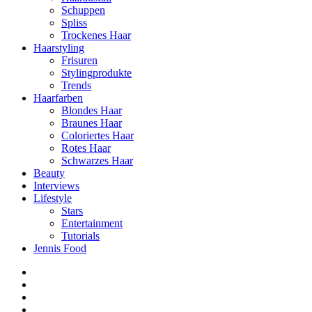
Schuppen
Spliss
Trockenes Haar
Haarstyling
Frisuren
Stylingprodukte
Trends
Haarfarben
Blondes Haar
Braunes Haar
Coloriertes Haar
Rotes Haar
Schwarzes Haar
Beauty
Interviews
Lifestyle
Stars
Entertainment
Tutorials
Jennis Food