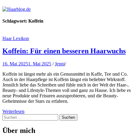
Haarblog.de
Haarpflege | Haarstyling | Beauty | Entertainment
Schlagwort:
Koffein
Haar Lexikon
Koffein: Für einen besseren Haarwuchs
16. Mai 2025
1. Mai 2025
/
Jenni
/
Koffein ist längst mehr als ein Genussmittel in Kaffe, Tee und Co.
Auch in der Haarpflege ist Koffein längst ein beliebter Wirkstoff.
JenniIch liebe das Schreiben und fühle mich in der Welt der Haar-,
Beauty- und Lifestyle-Themen voll und ganz zu Hause. Ich liebe es
neue Produkte und Frisuren auszuprobieren, und die Beauty-
Geheimnisse der Stars zu erfahren.
Weiterlesen
Suchen
nach:
Über mich