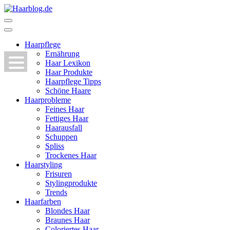
Zum
Inhalt
Haarblog.de
Haarpflege | Haarstyling | Beauty | Entertainment
springen
(Enter
Haarpflege
drücken)
Ernährung
Haar Lexikon
Haar Produkte
Haarpflege Tipps
Schöne Haare
Haarprobleme
Feines Haar
Fettiges Haar
Haarausfall
Schuppen
Spliss
Trockenes Haar
Haarstyling
Frisuren
Stylingprodukte
Trends
Haarfarben
Blondes Haar
Braunes Haar
Coloriertes Haar