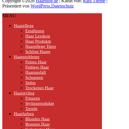
Copyright ©2026
Haarblog.de
| Kalon von:
Rara Theme
|
Präsentiert von
WordPress.
Datenschutz
MENU
Haarpflege
Ernährung
Haar Lexikon
Haar Produkte
Haarpflege Tipps
Schöne Haare
Haarprobleme
Feines Haar
Fettiges Haar
Haarausfall
Schuppen
Spliss
Trockenes Haar
Haarstyling
Frisuren
Stylingprodukte
Trends
Haarfarben
Blondes Haar
Braunes Haar