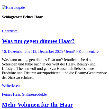
Haarblog.de
Haarpflege | Haarstyling | Beauty | Entertainment
Schlagwort:
Feines Haar
Haarausfall
Was tun gegen dünnes Haar?
16. Dezember 2025
12. Dezember 2025
/
Jenni
/
9 Kommentare
Was kann man gegen dünnes Haar tun? JenniIch liebe das
Schreiben und fühle mich in der Welt der Haar-, Beauty- und
Lifestyle-Themen voll und ganz zu Hause. Ich liebe es neue
Produkte und Frisuren auszuprobieren, und die Beauty-Geheimnisse
der Stars zu erfahren.
Weiterlesen
Feines Haar
,
Stylingprodukte
Mehr Volumen für Ihr Haar