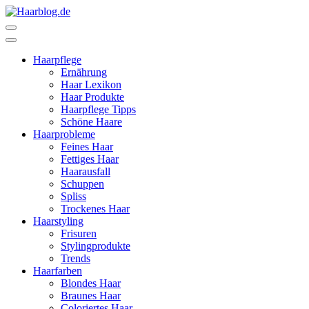
Zum
Inhalt
Haarblog.de
Haarpflege | Haarstyling | Beauty | Entertainment
springen
(Enter
Haarpflege
drücken)
Ernährung
Haar Lexikon
Haar Produkte
Haarpflege Tipps
Schöne Haare
Haarprobleme
Feines Haar
Fettiges Haar
Haarausfall
Schuppen
Spliss
Trockenes Haar
Haarstyling
Frisuren
Stylingprodukte
Trends
Haarfarben
Blondes Haar
Braunes Haar
Coloriertes Haar