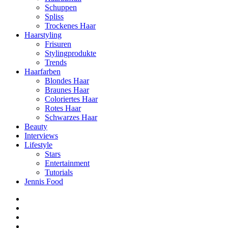
Schuppen
Spliss
Trockenes Haar
Haarstyling
Frisuren
Stylingprodukte
Trends
Haarfarben
Blondes Haar
Braunes Haar
Coloriertes Haar
Rotes Haar
Schwarzes Haar
Beauty
Interviews
Lifestyle
Stars
Entertainment
Tutorials
Jennis Food