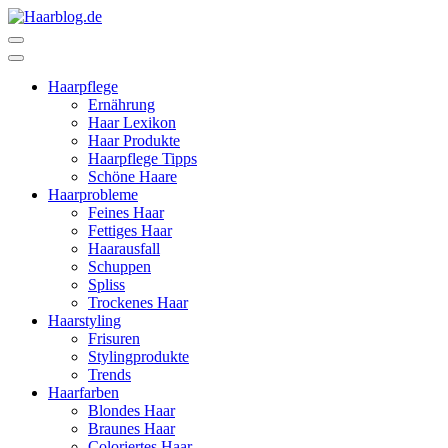
Zum
Inhalt
Haarblog.de
Haarpflege | Haarstyling | Beauty | Entertainment
springen
(Enter
Haarpflege
drücken)
Ernährung
Haar Lexikon
Haar Produkte
Haarpflege Tipps
Schöne Haare
Haarprobleme
Feines Haar
Fettiges Haar
Haarausfall
Schuppen
Spliss
Trockenes Haar
Haarstyling
Frisuren
Stylingprodukte
Trends
Haarfarben
Blondes Haar
Braunes Haar
Coloriertes Haar