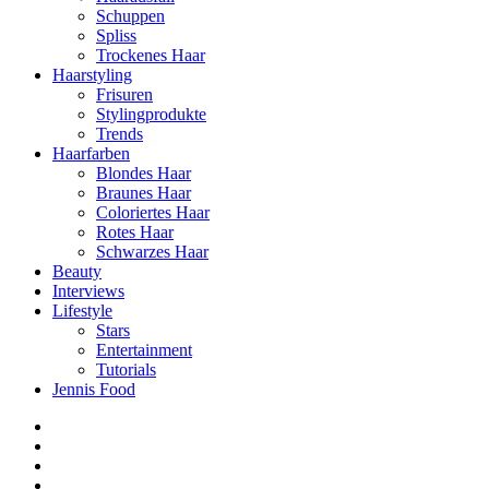
Schuppen
Spliss
Trockenes Haar
Haarstyling
Frisuren
Stylingprodukte
Trends
Haarfarben
Blondes Haar
Braunes Haar
Coloriertes Haar
Rotes Haar
Schwarzes Haar
Beauty
Interviews
Lifestyle
Stars
Entertainment
Tutorials
Jennis Food