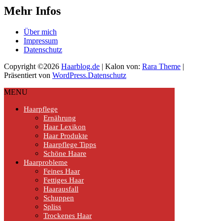
Mehr Infos
Über mich
Impressum
Datenschutz
Copyright ©2026
Haarblog.de
| Kalon von:
Rara Theme
|
Präsentiert von
WordPress.
Datenschutz
MENU
Haarpflege
Ernährung
Haar Lexikon
Haar Produkte
Haarpflege Tipps
Schöne Haare
Haarprobleme
Feines Haar
Fettiges Haar
Haarausfall
Schuppen
Spliss
Trockenes Haar