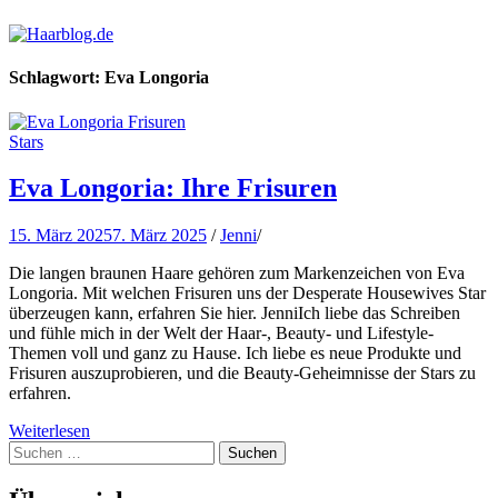
Haarblog.de
Haarpflege | Haarstyling | Beauty | Entertainment
Schlagwort:
Eva Longoria
Stars
Eva Longoria: Ihre Frisuren
15. März 2025
7. März 2025
/
Jenni
/
Die langen braunen Haare gehören zum Markenzeichen von Eva
Longoria. Mit welchen Frisuren uns der Desperate Housewives Star
überzeugen kann, erfahren Sie hier. JenniIch liebe das Schreiben
und fühle mich in der Welt der Haar-, Beauty- und Lifestyle-
Themen voll und ganz zu Hause. Ich liebe es neue Produkte und
Frisuren auszuprobieren, und die Beauty-Geheimnisse der Stars zu
erfahren.
Weiterlesen
Suchen
nach: