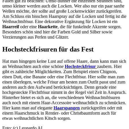
Fällen gilt zu beachten: Umso dünner die einzelnen Strähnen sind,
umso kleiner werden auch die Locken. Wer also nur ein paar sanfte
Wellen möchte, der sollte auf große Lockenwickler zurückgreifen.
Am Schluss ein bisschen Haarspray auf die Locken und fertig ist die
Weihnachtsfrisur. Eine dekorative Ergänzung für Locken ist ein
Haarreif
oder eine
Haarkette
, die für funkelnde Akzente sorgen.
Besonders schön sind hier die Farben Gold und Silber sowie
Verzierungen aus Perlen und Glitzer.
Hochsteckfrisuren für das Fest
Hat man hingegen keine Lust auf offene Haare, dann kann man sich
an Weihnachten auch eine schöne
Hochsteckfrisur
zaubern. Hier
gibt es zahlreiche Möglichkeiten. Zum Beispiel einen Chignon,
einen Dutt, eine Banane oder eine Flechtfrisur. Hier sollte man zum
einen überlegen, welche Frisur am besten zum Outfit passt und zum
anderen auch den Aufwand berücksichtigen. Denn gerade eine
hochgesteckte Flechtfrisur nimmt in der Regel viel Zeit in Anspruch.
Hinterher bietet es sich an, die verschiedenen Weihnachtsfrisuren
auch noch mit einem Haar-Accessoire weihnachtlich zu schmücken.
Hier kann man auf elegante
Haarspangen
zurückgreifen oder mit
einem Haarschmuck in Rentier- oder Christbaumform auch für
etwas weihnachtlichen Kitsch sorgen.
Foto: (c) Leonardo AI