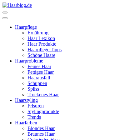
Zum
Inhalt
Haarblog.de
Haarpflege | Haarstyling | Beauty | Entertainment
springen
(Enter
Haarpflege
drücken)
Ernährung
Haar Lexikon
Haar Produkte
Haarpflege Tipps
Schöne Haare
Haarprobleme
Feines Haar
Fettiges Haar
Haarausfall
Schuppen
Spliss
Trockenes Haar
Haarstyling
Frisuren
Stylingprodukte
Trends
Haarfarben
Blondes Haar
Braunes Haar
Coloriertes Haar