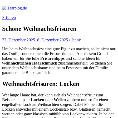
Haarblog.de
Haarpflege | Haarstyling | Beauty | Entertainment
Frisuren
Schöne Weihnachtsfrisuren
22. Dezember 2025
18. Dezember 2025
/
Jenni
/
Um beim Weihnachtsfest eine gute Figur zu machen, sollte nicht nur
das Outfit, sondern auch die Frisur stimmen.
Aus diesem Grund
haben wir für Sie
tolle Frisurentipps
und schöne Ideen für
weihnachtlichen Haarschmuck
zusammengestellt. So ziehen Sie
unter dem Weihnachtsbaum und beim Festessen mit der Familie
garantiert alle Blicke auf sich.
Weihnachtsfrisuren: Locken
Wer lange Haare hat, der kann sich als Weihnachtsfrisur zum
Beispiel ein paar
Locken
oder
Wellen
zaubern und so für einen
engelhaften Look an Weihnachten sorgen. Dabei können die
Locken entweder mit einem Lockenstab bzw. Glätteisen gemacht
werden oder ganz klassisch mithilfe von Lockenwicklern. In beiden