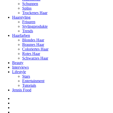
Schuppen
Spliss
Trockenes Haar
Haarstyling
Frisuren
Stylingprodukte
Trends
Haarfarben
Blondes Haar
Braunes Haar
Coloriertes Haar
Rotes Haar
Schwarzes Haar
Beauty
Interviews
Lifestyle
Stars
Entertainment
Tutorials
Jennis Food