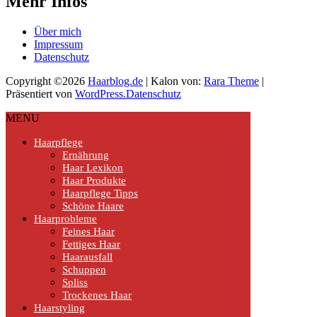
Mehr Infos
Über mich
Impressum
Datenschutz
Copyright ©2026
Haarblog.de
| Kalon von:
Rara Theme
|
Präsentiert von
WordPress.
Datenschutz
MENU
Haarpflege
Ernährung
Haar Lexikon
Haar Produkte
Haarpflege Tipps
Schöne Haare
Haarprobleme
Feines Haar
Fettiges Haar
Haarausfall
Schuppen
Spliss
Trockenes Haar
Haarstyling