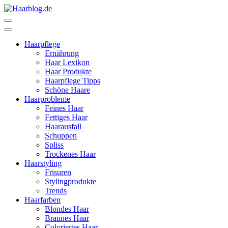
Zum
Inhalt
Haarblog.de
Haarpflege | Haarstyling | Beauty | Entertainment
springen
(Enter
Haarpflege
drücken)
Ernährung
Haar Lexikon
Haar Produkte
Haarpflege Tipps
Schöne Haare
Haarprobleme
Feines Haar
Fettiges Haar
Haarausfall
Schuppen
Spliss
Trockenes Haar
Haarstyling
Frisuren
Stylingprodukte
Trends
Haarfarben
Blondes Haar
Braunes Haar
Coloriertes Haar