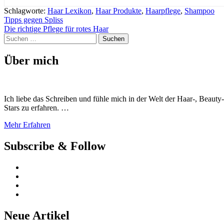
Schlagworte:
Haar Lexikon
,
Haar Produkte
,
Haarpflege
,
Shampoo
Beitragsnavigation
Tipps gegen Spliss
Die richtige Pflege für rotes Haar
Suchen
nach:
Über mich
Ich liebe das Schreiben und fühle mich in der Welt der Haar-, Beaut
Stars zu erfahren. …
Mehr Erfahren
Subscribe & Follow
Neue Artikel