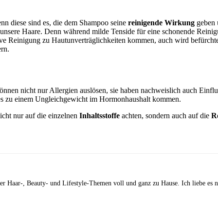
enn diese sind es, die dem Shampoo seine
reinigende Wirkung
geben u
nd unsere Haare. Denn während milde Tenside für eine schonende Reinig
sive Reinigung zu Hautunverträglichkeiten kommen, auch wird befürcht
rn.
nen nicht nur Allergien auslösen, sie haben nachweislich auch Einfl
 es zu einem Ungleichgewicht im Hormonhaushalt kommen.
cht nur auf die einzelnen
Inhaltsstoffe
achten, sondern auch auf die
R
 der Haar-, Beauty- und Lifestyle-Themen voll und ganz zu Hause. Ich liebe es