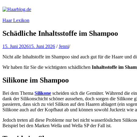
Haarblog.de
Haarpflege | Haarstyling | Beauty | Entertainment
Haar Lexikon
Schädliche Inhaltsstoffe im Shampoo
15. Juni 2026
15. Juni 2026
/
Jenni
/
Nicht alle Inhaltstoffe im Shampoo sind auch gut für die Haare und d
Wir haben für Sie die wichtigsten schädlichen
Inhaltsstoffe im Sha
Silikone im Shampoo
Bei dem Thema
Silikone
scheiden sich die Gemüter. Während die eine
dank der Silikonschicht schöner aussehen, doch sorgen die Silikone g
passieren, dass sich zu viel Silikon auf den Haaren ablagert (ein sog
Silikone auch auf der Kopfhaut ab und können sowohl Juckreiz wie 
Jedoch treten all diese Probleme nur bei nicht wasserlöslichen Siliko
Beispiel bei den Marken Wella und Wella SP der Fall ist.