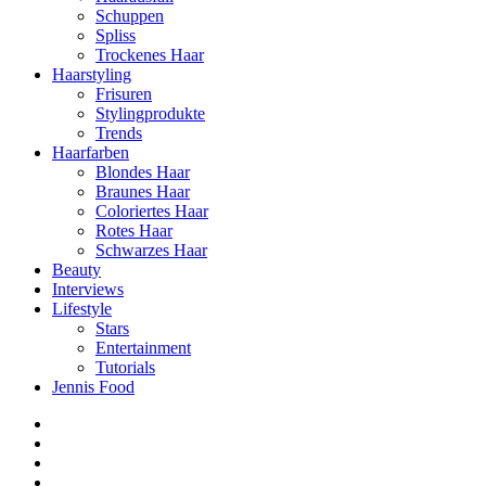
Schuppen
Spliss
Trockenes Haar
Haarstyling
Frisuren
Stylingprodukte
Trends
Haarfarben
Blondes Haar
Braunes Haar
Coloriertes Haar
Rotes Haar
Schwarzes Haar
Beauty
Interviews
Lifestyle
Stars
Entertainment
Tutorials
Jennis Food