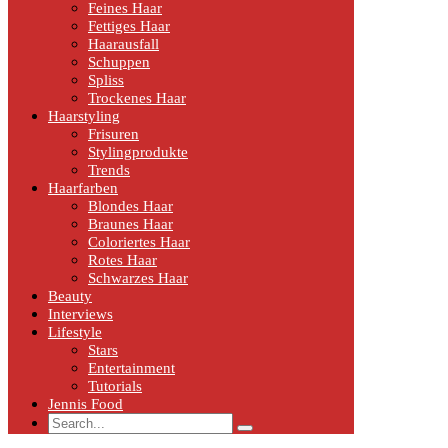
Feines Haar
Fettiges Haar
Haarausfall
Schuppen
Spliss
Trockenes Haar
Haarstyling
Frisuren
Stylingprodukte
Trends
Haarfarben
Blondes Haar
Braunes Haar
Coloriertes Haar
Rotes Haar
Schwarzes Haar
Beauty
Interviews
Lifestyle
Stars
Entertainment
Tutorials
Jennis Food