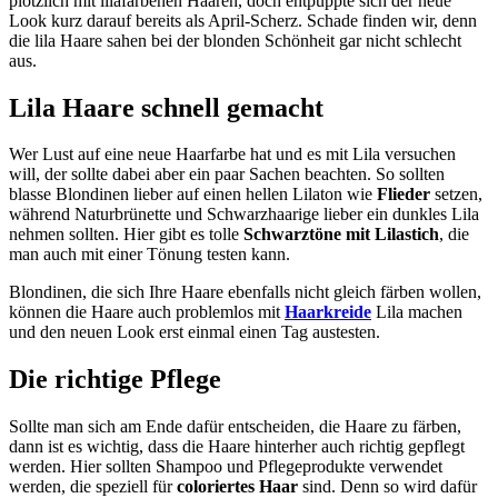
plötzlich mit lilafarbenen Haaren, doch entpuppte sich der neue
Look kurz darauf bereits als April-Scherz. Schade finden wir, denn
die lila Haare sahen bei der blonden Schönheit gar nicht schlecht
aus.
Lila Haare schnell gemacht
Wer Lust auf eine neue Haarfarbe hat und es mit Lila versuchen
will, der sollte dabei aber ein paar Sachen beachten. So sollten
blasse Blondinen lieber auf einen hellen Lilaton wie
Flieder
setzen,
während Naturbrünette und Schwarzhaarige lieber ein dunkles Lila
nehmen sollten. Hier gibt es tolle
Schwarztöne mit Lilastich
, die
man auch mit einer Tönung testen kann.
Blondinen, die sich Ihre Haare ebenfalls nicht gleich färben wollen,
können die Haare auch problemlos mit
Haarkreide
Lila machen
und den neuen Look erst einmal einen Tag austesten.
Die richtige Pflege
Sollte man sich am Ende dafür entscheiden, die Haare zu färben,
dann ist es wichtig, dass die Haare hinterher auch richtig gepflegt
werden. Hier sollten Shampoo und Pflegeprodukte verwendet
werden, die speziell für
coloriertes Haar
sind. Denn so wird dafür