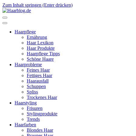
Zum Inhalt springen (Enter drücken)
Haarblog.de
Haarpflege | Haarstyling | Beauty | Entertainment
Haarpflege
Ernährung
Haar Lexikon
Haar Produkte
Haarpflege Tipps
Schöne Haare
Haarprobleme
Feines Haar
Fettiges Haar
Haarausfall
Schuppen
Spliss
Trockenes Haar
Haarstyling
Frisuren
Stylingprodukte
Trends
Haarfarben
Blondes Haar
Braunes Haar