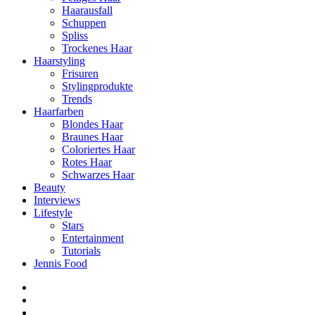
Haarausfall
Schuppen
Spliss
Trockenes Haar
Haarstyling
Frisuren
Stylingprodukte
Trends
Haarfarben
Blondes Haar
Braunes Haar
Coloriertes Haar
Rotes Haar
Schwarzes Haar
Beauty
Interviews
Lifestyle
Stars
Entertainment
Tutorials
Jennis Food