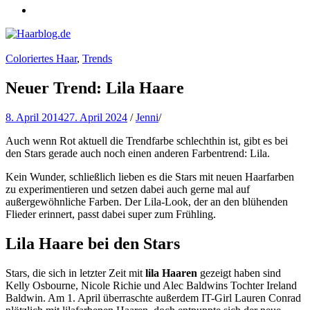
Haarblog.de
Haarpflege | Haarstyling | Beauty | Entertainment
Coloriertes Haar
,
Trends
Neuer Trend: Lila Haare
8. April 2014
27. April 2024
/
Jenni
/
Auch wenn Rot aktuell die Trendfarbe schlechthin ist, gibt es bei
den Stars gerade auch noch einen anderen Farbentrend: Lila.
Kein Wunder, schließlich lieben es die Stars mit neuen Haarfarben
zu experimentieren und setzen dabei auch gerne mal auf
außergewöhnliche Farben. Der Lila-Look, der an den blühenden
Flieder erinnert, passt dabei super zum Frühling.
Lila Haare bei den Stars
Stars, die sich in letzter Zeit mit
lila Haaren
gezeigt haben sind
Kelly Osbourne, Nicole Richie und Alec Baldwins Tochter Ireland
Baldwin. Am 1. April überraschte außerdem IT-Girl Lauren Conrad