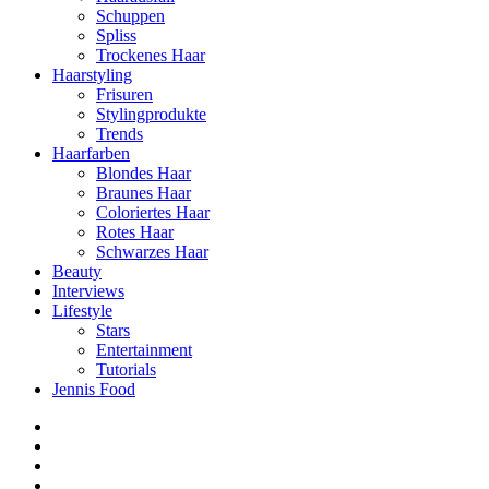
Schuppen
Spliss
Trockenes Haar
Haarstyling
Frisuren
Stylingprodukte
Trends
Haarfarben
Blondes Haar
Braunes Haar
Coloriertes Haar
Rotes Haar
Schwarzes Haar
Beauty
Interviews
Lifestyle
Stars
Entertainment
Tutorials
Jennis Food