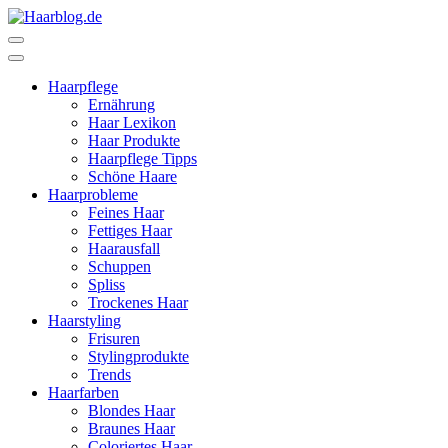
Zum
Inhalt
Haarblog.de
Haarpflege | Haarstyling | Beauty | Entertainment
springen
(Enter
Haarpflege
drücken)
Ernährung
Haar Lexikon
Haar Produkte
Haarpflege Tipps
Schöne Haare
Haarprobleme
Feines Haar
Fettiges Haar
Haarausfall
Schuppen
Spliss
Trockenes Haar
Haarstyling
Frisuren
Stylingprodukte
Trends
Haarfarben
Blondes Haar
Braunes Haar
Coloriertes Haar