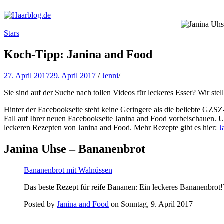
Haarblog.de
Haarpflege | Haarstyling | Beauty | Entertainment
Stars
Koch-Tipp: Janina and Food
27. April 2017
29. April 2017
/
Jenni
/
Sie sind auf der Suche nach tollen Videos für leckeres Esser? Wir ste
Hinter der Facebookseite steht keine Geringere als die beliebte GZS
Fall auf Ihrer neuen Facebookseite Janina and Food vorbeischauen. 
leckeren Rezepten von Janina and Food. Mehr Rezepte gibt es hier:
J
Janina Uhse – Bananenbrot
Bananenbrot mit Walnüssen
Das beste Rezept für reife Bananen: Ein leckeres Bananenbrot!
Posted by
Janina and Food
on Sonntag, 9. April 2017