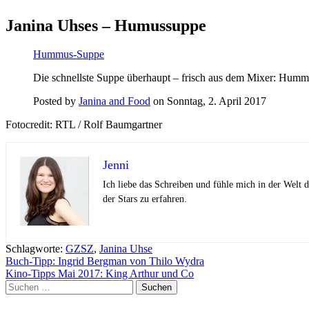
Janina Uhses – Humussuppe
Hummus-Suppe
Die schnellste Suppe überhaupt – frisch aus dem Mixer: Hum
Posted by
Janina and Food
on Sonntag, 2. April 2017
Fotocredit: RTL / Rolf Baumgartner
Jenni
Ich liebe das Schreiben und fühle mich in der Welt
der Stars zu erfahren.
Schlagworte:
GZSZ
,
Janina Uhse
Beitragsnavigation
Buch-Tipp: Ingrid Bergman von Thilo Wydra
Kino-Tipps Mai 2017: King Arthur und Co
Suchen
nach: