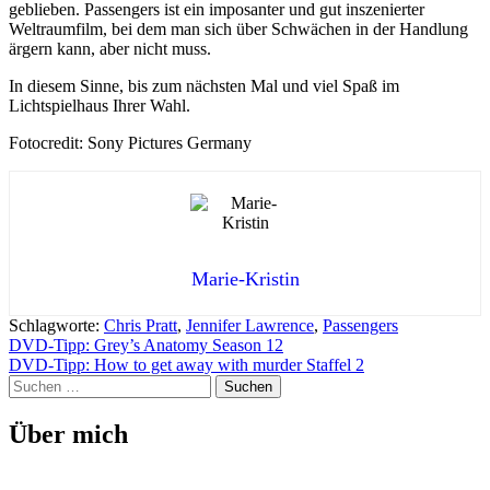
geblieben. Passengers ist ein imposanter und gut inszenierter
Weltraumfilm, bei dem man sich über Schwächen in der Handlung
ärgern kann, aber nicht muss.
In diesem Sinne, bis zum nächsten Mal und viel Spaß im
Lichtspielhaus Ihrer Wahl.
Fotocredit: Sony Pictures Germany
Marie-Kristin
Schlagworte:
Chris Pratt
,
Jennifer Lawrence
,
Passengers
Beitragsnavigation
DVD-Tipp: Grey’s Anatomy Season 12
DVD-Tipp: How to get away with murder Staffel 2
Suchen
nach:
Über mich