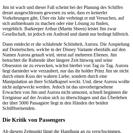
Jim ist wach und dieser Fall scheint bei der Planung des Schiffes
derart ausgeschlossen gewesen zu sein, dass es keinerlei
Vorkehrungen gibt. Über ein Jahr verbringt er mit Versuchen, auf
sich aufmerksam zu machen oder eine Lösung zu finden,
vergeblich. Barkeeper Arthur (Martin Sheen) leistet Jim zwar
Gesellschaft, ist jedoch ein Android und damit nur bedingt hilfreich.
Dann entdeckt er die schlafende Schönheit, Aurora. Die Anspielung
auf Dornröschen, welche in der Disney Variante ebenfalls auf den
Namen Aurora getauft wird, streut auf mehreren Ebenen. Jim
betrachtet die Ruhende über längere Zeit hinweg und seine
Obsession sie zu erwecken, wächst hierbei von Tag zu Tag. Aurora
liegt darnieder wie verzaubert, nur das ihr holder Prinz Jim sie nicht
durch einen Kuss der wahren Liebe, sondern durch eine
Manipulation an ihrer Schlafkapsel weckt. Und, diese Aurora wollte
nicht aufgeweckt werden. Jedoch ist das unvorhergesehene
Erwachen von Jim und Aurora nicht umsonst, schnell beginnen die
Ereignisse auf der Avalon sich zu überschlagen und das Überleben
der über 5000 Passagiere liegt in den Händen der beiden
Schilffsreisenden.
Die Kritik von Passengers
Ab diesem Zeitpunkt fängt die Handlung an zu verschwimmen,