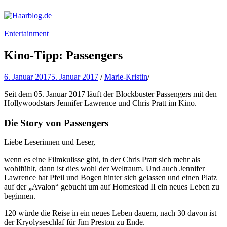
Haarblog.de
Haarpflege | Haarstyling | Beauty | Entertainment
Entertainment
Kino-Tipp: Passengers
6. Januar 2017
5. Januar 2017
/
Marie-Kristin
/
Seit dem 05. Januar 2017 läuft der Blockbuster Passengers mit den
Hollywoodstars Jennifer Lawrence und Chris Pratt im Kino.
Die Story von Passengers
Liebe Leserinnen und Leser,
wenn es eine Filmkulisse gibt, in der Chris Pratt sich mehr als
wohlfühlt, dann ist dies wohl der Weltraum. Und auch Jennifer
Lawrence hat Pfeil und Bogen hinter sich gelassen und einen Platz
auf der „Avalon“ gebucht um auf Homestead II ein neues Leben zu
beginnen.
120 würde die Reise in ein neues Leben dauern, nach 30 davon ist
der Kryolyseschlaf für Jim Preston zu Ende.