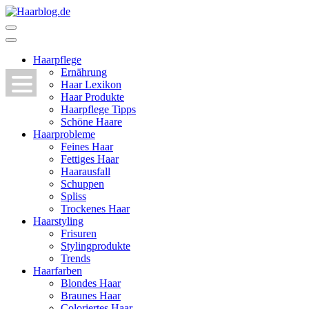
Zum
Inhalt
Haarblog.de
Haarpflege | Haarstyling | Beauty | Entertainment
springen
(Enter
Haarpflege
drücken)
Ernährung
Haar Lexikon
Haar Produkte
Haarpflege Tipps
Schöne Haare
Haarprobleme
Feines Haar
Fettiges Haar
Haarausfall
Schuppen
Spliss
Trockenes Haar
Haarstyling
Frisuren
Stylingprodukte
Trends
Haarfarben
Blondes Haar
Braunes Haar
Coloriertes Haar