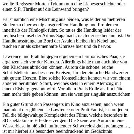
wollte Regisseur Morten Tyldum nun eine Liebesgeschichte oder
einen SiFi Thriller auf die Leinwand bringen?
Es ist nämlich eine Mischung aus beiden, was leider an mehreren
Stellen zu einer wenig ausgereiften Handlung und Problemen
innerhalb der Filmlogik führt. So tut es die Handlung leider der
mythischen Insel der Arthus Saga nach, nach der sie benannt ist: Die
Handlungsstränge an Bord der Avalon bleiben im Nebel und
tauchen nur als schemenhafte Umrisse hier und da hervor.
Lawrence und Pratt hingegen ergeben ein harmonisches Paar, sie
ergänzen sich vor der Kamera. Allerdings hätte man auch hier von
den Klischees abrücken können. Aurora die schöne, reiche
Schriftstellerin aus besseren Kreisen, Jim der einfache Handwerker
mit gutem Herzen. Eine solche Konstellation kennen wir von einem
anderen berühmten Schiff, welches stets in einem Atemzug mit
einem Eisberg genannt wird. Vor allem Pratts Rolle als Jim hätte
man mehr tiefe geben können, um sie weniger singulär auszurichten.
Ein guter Grund sich Passengers im Kino anzusehen, auch wenn
man nicht der glühendste Lawrence oder Pratt Fan ist, ist auf jeden
Fall die bildgewaltige Komplexität des Films, welche besonders in
3D spektakuläre Effekte erzeugen. Die Szene wie Aurora in einer
Wasserblase in plötzlich auftretender Schwerelosigkeit gefangen ist,
ist mir hierbei als besonders beeindruckend im Gedächtnis