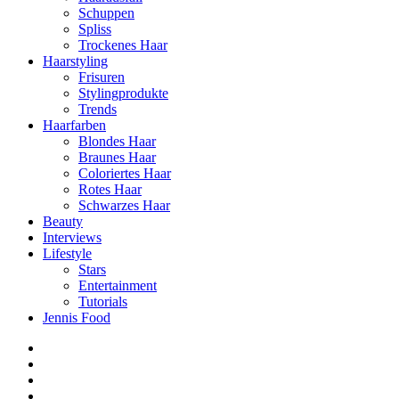
Schuppen
Spliss
Trockenes Haar
Haarstyling
Frisuren
Stylingprodukte
Trends
Haarfarben
Blondes Haar
Braunes Haar
Coloriertes Haar
Rotes Haar
Schwarzes Haar
Beauty
Interviews
Lifestyle
Stars
Entertainment
Tutorials
Jennis Food