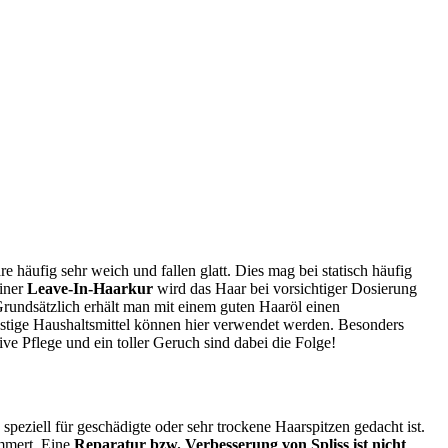
 häufig sehr weich und fallen glatt. Dies mag bei statisch häufig
einer
Leave-In-Haarkur
wird das Haar bei vorsichtiger Dosierung
undsätzlich erhält man mit einem guten Haaröl einen
tige Haushaltsmittel können hier verwendet werden. Besonders
ve Pflege und ein toller Geruch sind dabei die Folge!
speziell für geschädigte oder sehr trockene Haarspitzen gedacht ist.
immert. Eine
Reparatur bzw. Verbesserung von Spliss ist nicht