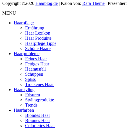
Copyright ©2026
Haarblog.de
| Kalon von:
Rara Theme
| Präsentier
MENU
Haarpflege
Ernährung
Haar Lexikon
Haar Produkte
Haarpflege Tipps
Schöne Haare
Haarprobleme
Feines Haar
Fettiges Haar
Haarausfall
Schuppen
Spliss
Trockenes Haar
Haarstyling
Frisuren
Stylingprodukte
Trends
Haarfarben
Blondes Haar
Braunes Haar
Coloriertes Haar