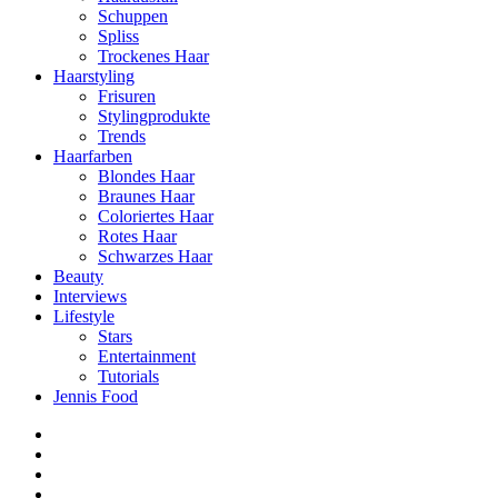
Schuppen
Spliss
Trockenes Haar
Haarstyling
Frisuren
Stylingprodukte
Trends
Haarfarben
Blondes Haar
Braunes Haar
Coloriertes Haar
Rotes Haar
Schwarzes Haar
Beauty
Interviews
Lifestyle
Stars
Entertainment
Tutorials
Jennis Food