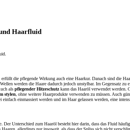
und Haarfluid
uid.
erfüllt die pflegende Wirkung auch eine Haarkur. Danach sind die Haare
 Wellen werden die Haare dadurch jedoch unstylbar. Im Gegensatz zu 
Auch als
pflegender Hitzeschutz
kann das Haaröl verwendet werden. Gr
m stylen
, ohne weitere Haarprodukte verwenden zu müssen. Auch güns
i einfach einmassiert werden und im Haar gelassen werden, eine intensi
e. Der Unterschied zum Haaröl besteht hier darin, dass das Fluid häufig 
n Haaren, allerdings nur insoweit, als dass der Spliss sich nicht verschl