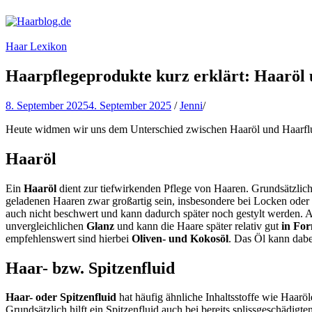
Haarblog.de
Haarpflege | Haarstyling | Beauty | Entertainment
Haar Lexikon
Haarpflegeprodukte kurz erklärt: Haaröl 
8. September 2025
4. September 2025
/
Jenni
/
Heute widmen wir uns dem Unterschied zwischen Haaröl und Haarfl
Haaröl
Ein
Haaröl
dient zur tiefwirkenden Pflege von Haaren. Grundsätzlich 
geladenen Haaren zwar großartig sein, insbesondere bei Locken oder
auch nicht beschwert und kann dadurch später noch gestylt werden. 
unvergleichlichen
Glanz
und kann die Haare später relativ gut
in For
empfehlenswert sind hierbei
Oliven- und Kokosöl
. Das Öl kann dabe
Haar- bzw. Spitzenfluid
Haar- oder Spitzenfluid
hat häufig ähnliche Inhaltsstoffe wie Haaröl
Grundsätzlich hilft ein Spitzenfluid auch bei bereits splissgeschädigte