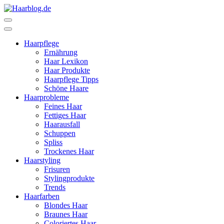
Zum
Inhalt
Haarblog.de
Haarpflege | Haarstyling | Beauty | Entertainment
springen
(Enter
Haarpflege
drücken)
Ernährung
Haar Lexikon
Haar Produkte
Haarpflege Tipps
Schöne Haare
Haarprobleme
Feines Haar
Fettiges Haar
Haarausfall
Schuppen
Spliss
Trockenes Haar
Haarstyling
Frisuren
Stylingprodukte
Trends
Haarfarben
Blondes Haar
Braunes Haar
Coloriertes Haar