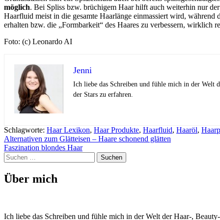
möglich
. Bei Spliss bzw. brüchigem Haar hilft auch weiterhin nur de
Haarfluid meist in die gesamte Haarlänge einmassiert wird, während d
erhalten bzw. die „Formbarkeit“ des Haares zu verbessern, wirklich re
Foto: (c) Leonardo AI
Jenni
Ich liebe das Schreiben und fühle mich in der Welt
der Stars zu erfahren.
Schlagworte:
Haar Lexikon
,
Haar Produkte
,
Haarfluid
,
Haaröl
,
Haarp
Beitragsnavigation
Alternativen zum Glätteisen – Haare schonend glätten
Faszination blondes Haar
Suchen
nach:
Über mich
Ich liebe das Schreiben und fühle mich in der Welt der Haar-, Beaut