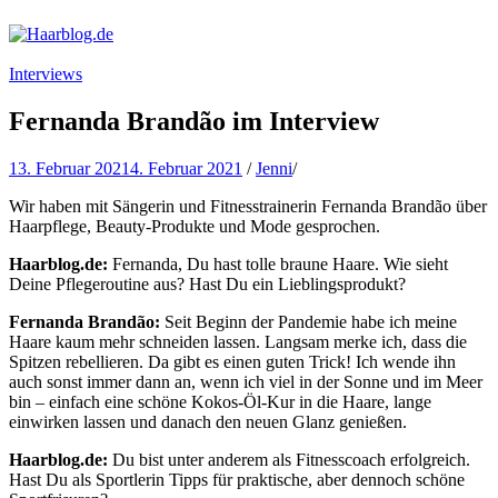
Haarblog.de
Haarpflege | Haarstyling | Beauty | Entertainment
Interviews
Fernanda Brandão im Interview
13. Februar 2021
4. Februar 2021
/
Jenni
/
Wir haben mit Sängerin und Fitnesstrainerin Fernanda Brandão über
Haarpflege, Beauty-Produkte und Mode gesprochen.
Haarblog.de:
Fernanda, Du hast tolle braune Haare. Wie sieht
Deine Pflegeroutine aus? Hast Du ein Lieblingsprodukt?
Fernanda Brandão:
Seit Beginn der Pandemie habe ich meine
Haare kaum mehr schneiden lassen. Langsam merke ich, dass die
Spitzen rebellieren. Da gibt es einen guten Trick! Ich wende ihn
auch sonst immer dann an, wenn ich viel in der Sonne und im Meer
bin – einfach eine schöne Kokos-Öl-Kur in die Haare, lange
einwirken lassen und danach den neuen Glanz genießen.
Haarblog.de:
Du bist unter anderem als Fitnesscoach erfolgreich.
Hast Du als Sportlerin Tipps für praktische, aber dennoch schöne