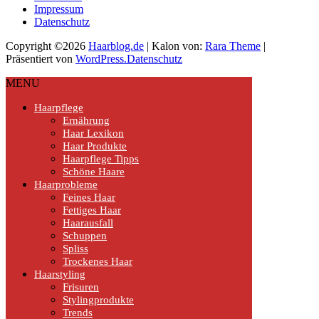
Impressum
Datenschutz
Copyright ©2026
Haarblog.de
| Kalon von:
Rara Theme
|
Präsentiert von
WordPress.
Datenschutz
MENU
Haarpflege
Ernährung
Haar Lexikon
Haar Produkte
Haarpflege Tipps
Schöne Haare
Haarprobleme
Feines Haar
Fettiges Haar
Haarausfall
Schuppen
Spliss
Trockenes Haar
Haarstyling
Frisuren
Stylingprodukte
Trends