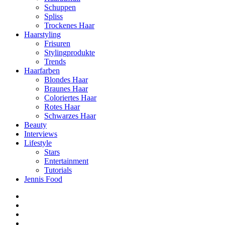
Schuppen
Spliss
Trockenes Haar
Haarstyling
Frisuren
Stylingprodukte
Trends
Haarfarben
Blondes Haar
Braunes Haar
Coloriertes Haar
Rotes Haar
Schwarzes Haar
Beauty
Interviews
Lifestyle
Stars
Entertainment
Tutorials
Jennis Food