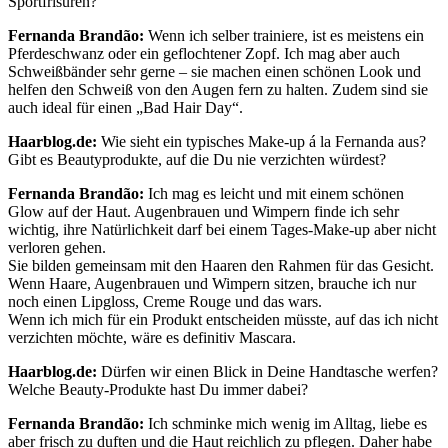
Sportfrisuren?
Fernanda Brandão:
Wenn ich selber trainiere, ist es meistens ein
Pferdeschwanz oder ein geflochtener Zopf. Ich mag aber auch
Schweißbänder sehr gerne – sie machen einen schönen Look und
helfen den Schweiß von den Augen fern zu halten. Zudem sind sie
auch ideal für einen „Bad Hair Day“.
Haarblog.de:
Wie sieht ein typisches Make-up á la Fernanda aus?
Gibt es Beautyprodukte, auf die Du nie verzichten würdest?
Fernanda Brandão:
Ich mag es leicht und mit einem schönen
Glow auf der Haut. Augenbrauen und Wimpern finde ich sehr
wichtig, ihre Natürlichkeit darf bei einem Tages-Make-up aber nicht
verloren gehen.
Sie bilden gemeinsam mit den Haaren den Rahmen für das Gesicht.
Wenn Haare, Augenbrauen und Wimpern sitzen, brauche ich nur
noch einen Lipgloss, Creme Rouge und das wars.
Wenn ich mich für ein Produkt entscheiden müsste, auf das ich nicht
verzichten möchte, wäre es definitiv Mascara.
Haarblog.de:
Dürfen wir einen Blick in Deine Handtasche werfen?
Welche Beauty-Produkte hast Du immer dabei?
Fernanda Brandão:
Ich schminke mich wenig im Alltag, liebe es
aber frisch zu duften und die Haut reichlich zu pflegen. Daher habe