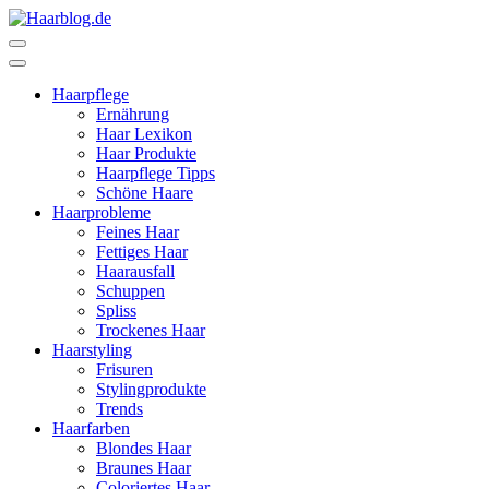
Zum
Inhalt
Haarblog.de
Haarpflege | Haarstyling | Beauty | Entertainment
springen
(Enter
Haarpflege
drücken)
Ernährung
Haar Lexikon
Haar Produkte
Haarpflege Tipps
Schöne Haare
Haarprobleme
Feines Haar
Fettiges Haar
Haarausfall
Schuppen
Spliss
Trockenes Haar
Haarstyling
Frisuren
Stylingprodukte
Trends
Haarfarben
Blondes Haar
Braunes Haar
Coloriertes Haar