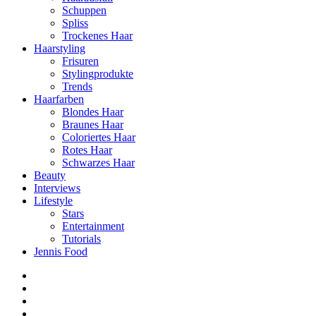
Schuppen
Spliss
Trockenes Haar
Haarstyling
Frisuren
Stylingprodukte
Trends
Haarfarben
Blondes Haar
Braunes Haar
Coloriertes Haar
Rotes Haar
Schwarzes Haar
Beauty
Interviews
Lifestyle
Stars
Entertainment
Tutorials
Jennis Food