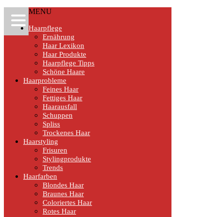
MENU
Haarpflege
Ernährung
Haar Lexikon
Haar Produkte
Haarpflege Tipps
Schöne Haare
Haarprobleme
Feines Haar
Fettiges Haar
Haarausfall
Schuppen
Spliss
Trockenes Haar
Haarstyling
Frisuren
Stylingprodukte
Trends
Haarfarben
Blondes Haar
Braunes Haar
Coloriertes Haar
Rotes Haar