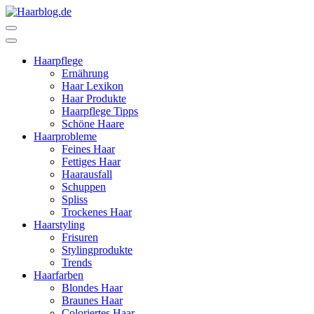
Zum
Inhalt
Haarblog.de
Haarpflege | Haarstyling | Beauty | Entertainment
springen
(Enter
Haarpflege
drücken)
Ernährung
Haar Lexikon
Haar Produkte
Haarpflege Tipps
Schöne Haare
Haarprobleme
Feines Haar
Fettiges Haar
Haarausfall
Schuppen
Spliss
Trockenes Haar
Haarstyling
Frisuren
Stylingprodukte
Trends
Haarfarben
Blondes Haar
Braunes Haar
Coloriertes Haar