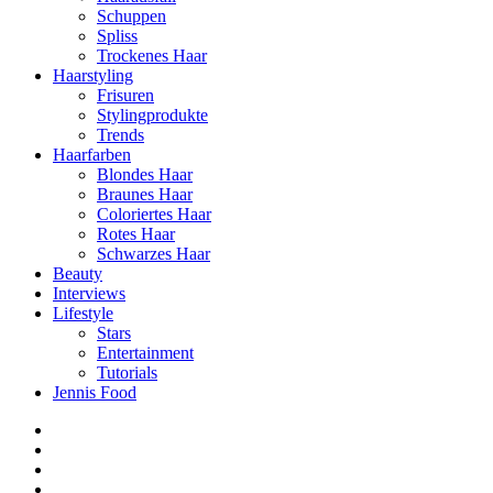
Schuppen
Spliss
Trockenes Haar
Haarstyling
Frisuren
Stylingprodukte
Trends
Haarfarben
Blondes Haar
Braunes Haar
Coloriertes Haar
Rotes Haar
Schwarzes Haar
Beauty
Interviews
Lifestyle
Stars
Entertainment
Tutorials
Jennis Food