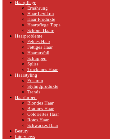
Haarpflege
Ernährung
Haar Lexikon
Haar Produkte
Haarpflege Tipps
Schöne Haare
Haarprobleme
Feines Haar
Fettiges Haar
Haarausfall
Schuppen
Spliss
Trockenes Haar
Haarstyling
Frisuren
Stylingprodukte
Trends
Haarfarben
Blondes Haar
Braunes Haar
Coloriertes Haar
Rotes Haar
Schwarzes Haar
Beauty
Interviews