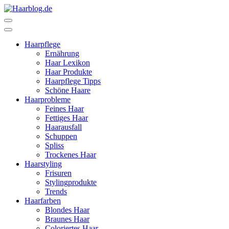
Zum
Inhalt
Haarblog.de
Haarpflege | Haarstyling | Beauty | Entertainment
springen
(Enter
Haarpflege
drücken)
Ernährung
Haar Lexikon
Haar Produkte
Haarpflege Tipps
Schöne Haare
Haarprobleme
Feines Haar
Fettiges Haar
Haarausfall
Schuppen
Spliss
Trockenes Haar
Haarstyling
Frisuren
Stylingprodukte
Trends
Haarfarben
Blondes Haar
Braunes Haar
Coloriertes Haar