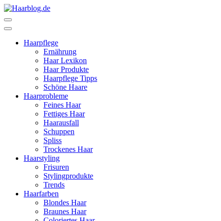
Zum
Inhalt
Haarblog.de
Haarpflege | Haarstyling | Beauty | Entertainment
springen
(Enter
Haarpflege
drücken)
Ernährung
Haar Lexikon
Haar Produkte
Haarpflege Tipps
Schöne Haare
Haarprobleme
Feines Haar
Fettiges Haar
Haarausfall
Schuppen
Spliss
Trockenes Haar
Haarstyling
Frisuren
Stylingprodukte
Trends
Haarfarben
Blondes Haar
Braunes Haar
Coloriertes Haar