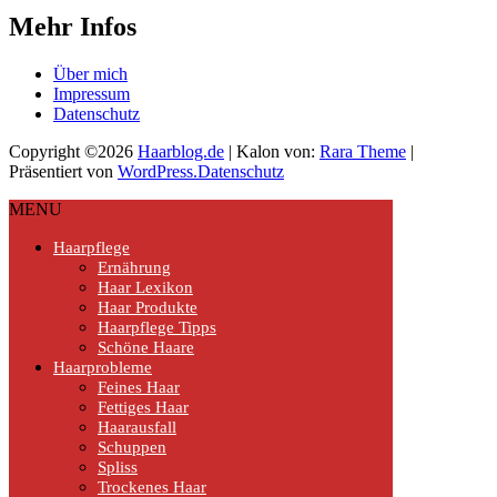
Mehr Infos
Über mich
Impressum
Datenschutz
Copyright ©2026
Haarblog.de
| Kalon von:
Rara Theme
|
Präsentiert von
WordPress.
Datenschutz
MENU
Haarpflege
Ernährung
Haar Lexikon
Haar Produkte
Haarpflege Tipps
Schöne Haare
Haarprobleme
Feines Haar
Fettiges Haar
Haarausfall
Schuppen
Spliss
Trockenes Haar