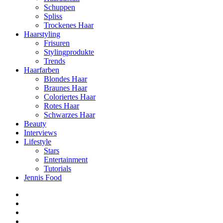
Schuppen
Spliss
Trockenes Haar
Haarstyling
Frisuren
Stylingprodukte
Trends
Haarfarben
Blondes Haar
Braunes Haar
Coloriertes Haar
Rotes Haar
Schwarzes Haar
Beauty
Interviews
Lifestyle
Stars
Entertainment
Tutorials
Jennis Food