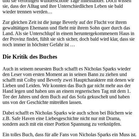
und sie verbringen wunderschöne Tage miteinander. Doch wissen
sie, dass der Alltag und ihre Unterschiedlichen Leben sie bald
wieder trennen werden…
Zur gleichen Zeit ist die junge Beverly auf der Flucht vor ihrem
gewalttätigen Ehemann und flieht mir ihrem Sohn quer durch das
Land. Als sie Unterschlupf in einem heruntergekommenem Haus in
der Provinz findet, fühlt sie sich sicher, doch bald wird klar, dass sie
noch immer in höchster Gefahr ist …
Die Kritik des Buches
Auch in seinem neuesten Buch schafft es Nicholas Sparks wieder
den Leser vom ersten Moment an in seinen Bann zu ziehen und
schafft mit Colby und Beverly zwei Hauptcharaktere mit denen wir
Lieben und Leiden. Wir konnten das Buch gar nicht mehr aus der
Hand legen und haben uns an einem regnerischen Tag mit dem 1.
Tee der Jahres und dem Buch auf das Sofa gekuschelt und haben
uns von der Geschichte mitreißen lassen.
Dabei schafft es Nicholas Sparks wie auch schon bei Büchern wie
z.B. Safe Haven eine Liebesgeschichte nicht nur mit Drama,
sondern auch mit ein einer Portion Spannung zu verknüpfen.
Ein tolles Buch, dass für alle Fans von Nicholas Sparks ein Muss ist.