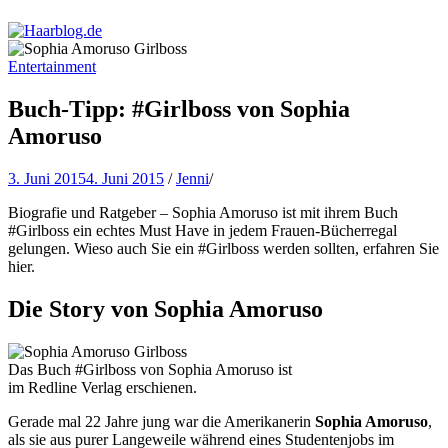
Haarblog.de
Haarpflege | Haarstyling | Beauty | Entertainment
Entertainment
Buch-Tipp: #Girlboss von Sophia
Amoruso
3. Juni 2015
4. Juni 2015
/
Jenni
/
Biografie und Ratgeber – Sophia Amoruso ist mit ihrem Buch
#Girlboss ein echtes Must Have in jedem Frauen-Bücherregal
gelungen.
Wieso auch Sie ein #Girlboss werden sollten, erfahren Sie
hier.
Die Story von Sophia Amoruso
Das Buch #Girlboss von Sophia Amoruso ist
im Redline Verlag erschienen.
Gerade mal 22 Jahre jung war die Amerikanerin
Sophia Amoruso
,
als sie aus purer Langeweile während eines Studentenjobs im