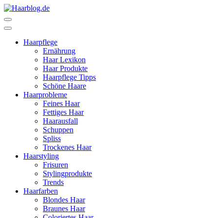
Zum
Inhalt
Haarblog.de
Haarpflege | Haarstyling | Beauty | Entertainment
springen
(Enter
Haarpflege
drücken)
Ernährung
Haar Lexikon
Haar Produkte
Haarpflege Tipps
Schöne Haare
Haarprobleme
Feines Haar
Fettiges Haar
Haarausfall
Schuppen
Spliss
Trockenes Haar
Haarstyling
Frisuren
Stylingprodukte
Trends
Haarfarben
Blondes Haar
Braunes Haar
Coloriertes Haar