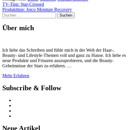
Beitragsnavigation
TV-Tipp: Star-Crossed
Produkttipp: Joico Moisture Recovery
Suchen
nach:
Über mich
Ich liebe das Schreiben und fühle mich in der Welt der Haar-,
Beauty- und Lifestyle-Themen voll und ganz zu Hause. Ich liebe es
neue Produkte und Frisuren auszuprobieren, und die Beauty-
Geheimnisse der Stars zu erfahren. …
Mehr Erfahren
Subscribe & Follow
Neue Artikel