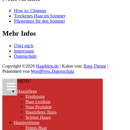
How to: Chignon
Trockenes Haar im Sommer
Pflegetipps für den Sommer
Mehr Infos
Über mich
Impressum
Datenschutz
Copyright ©2026
Haarblog.de
| Kalon von:
Rara Theme
|
Präsentiert von
WordPress.
Datenschutz
MENU
Haarpflege
Ernährung
Haar Lexikon
Haar Produkte
Haarpflege Tipps
Schöne Haare
Haarprobleme
Feines Haar