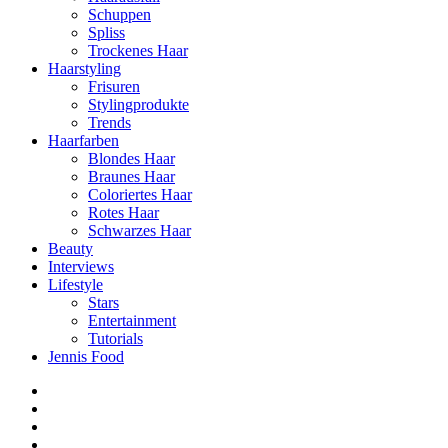
Schuppen
Spliss
Trockenes Haar
Haarstyling
Frisuren
Stylingprodukte
Trends
Haarfarben
Blondes Haar
Braunes Haar
Coloriertes Haar
Rotes Haar
Schwarzes Haar
Beauty
Interviews
Lifestyle
Stars
Entertainment
Tutorials
Jennis Food