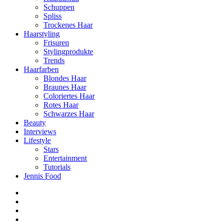
Schuppen
Spliss
Trockenes Haar
Haarstyling
Frisuren
Stylingprodukte
Trends
Haarfarben
Blondes Haar
Braunes Haar
Coloriertes Haar
Rotes Haar
Schwarzes Haar
Beauty
Interviews
Lifestyle
Stars
Entertainment
Tutorials
Jennis Food