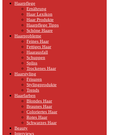
Haarpflege
Ernährung
Haar Lexikon
Haar Produkte
Haarpflege Tipps
Schöne Haare
Haarprobleme
Feines Haar
Fettiges Haar
Haarausfall
Schuppen
Spliss
Trockenes Haar
Haarstyling
Frisuren
Stylingprodukte
Trends
Haarfarben
Blondes Haar
Braunes Haar
Coloriertes Haar
Rotes Haar
Schwarzes Haar
Beauty
Interviews