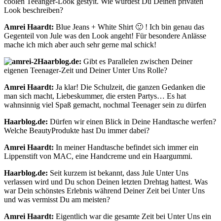
coolen Teeanger-Look gestylt. Wie würdest Du Deinen privaten
Look beschreiben?
Amrei Haardt:
Blue Jeans + White Shirt 🙂 ! Ich bin genau das
Gegenteil von Jule was den Look angeht! Für besondere Anlässe
mache ich mich aber auch sehr gerne mal schick!
Haarblog.de:
Gibt es Parallelen zwischen Deiner
eigenen Teenager-Zeit und Deiner Unter Uns Rolle?
Amrei Haardt:
Ja klar! Die Schulzeit, die ganzen Gedanken die
man sich macht, Liebeskummer, die ersten Partys… Es hat
wahnsinnig viel Spaß gemacht, nochmal Teenager sein zu dürfen
Haarblog.de:
Dürfen wir einen Blick in Deine Handtasche werfen?
Welche BeautyProdukte hast Du immer dabei?
Amrei Haardt:
In meiner Handtasche befindet sich immer ein
Lippenstift von MAC, eine Handcreme und ein Haargummi.
Haarblog.de:
Seit kurzem ist bekannt, dass Jule Unter Uns
verlassen wird und Du schon Deinen letzten Drehtag hattest. Was
war Dein schönstes Erlebnis während Deiner Zeit bei Unter Uns
und was vermisst Du am meisten?
Amrei Haardt:
Eigentlich war die gesamte Zeit bei Unter Uns ein