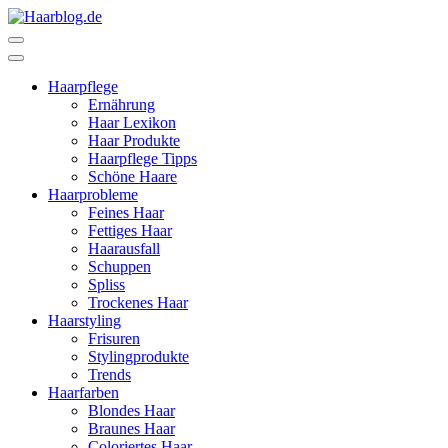
Zum
Inhalt
Haarblog.de
Haarpflege | Haarstyling | Beauty | Entertainment
springen
(Enter
Haarpflege
drücken)
Ernährung
Haar Lexikon
Haar Produkte
Haarpflege Tipps
Schöne Haare
Haarprobleme
Feines Haar
Fettiges Haar
Haarausfall
Schuppen
Spliss
Trockenes Haar
Haarstyling
Frisuren
Stylingprodukte
Trends
Haarfarben
Blondes Haar
Braunes Haar
Coloriertes Haar