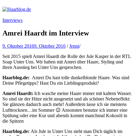
Haarblog.de
Haarpflege | Haarstyling | Beauty | Entertainment
Interviews
Amrei Haardt im Interview
9. Oktober 2016
9. Oktober 2016
/
Jenni
/
Seit 2015 spielt Amrei Haardt die Rolle der Jule Kasper in der RTL
Soap Unter Uns. Wir haben mit Amrei über Haare, Styling und
ihren Ausstieg bei Unter Uns gesprochen.
Haarblog.de:
Amrei Du hast tolle dunkelblonde Haare. Was sind
Deine Pflegetipps? Hast Du ein Lieblingsprodukt?
Amrei Haardt:
Ich wasche meine Haare immer mit kaltem Wasser.
So sind sie der Hitze nicht ausgesetzt und als schöner Nebeneffekt:
Sie glänzen dadurch auch mehr! Außerdem lasse ich sie meistens
Lufttrocknen…im Sommer 😉 Ansonsten benutze ich immer eine
Spülung oder eine Kur und abends kommt manchmal Kokosöl in
die Spitzen
Haarblog.de:
Als Jule in Unter Uns sieht man Dich täglich im