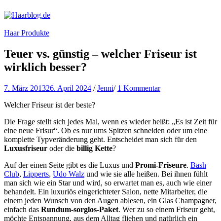
Haarblog.de
Haarpflege | Haarstyling | Beauty | Entertainment
Haar Produkte
Teuer vs. günstig – welcher Friseur ist
wirklich besser?
7. März 2013
26. April 2024
/
Jenni
/
1 Kommentar
Welcher Friseur ist der beste?
Die Frage stellt sich jedes Mal, wenn es wieder heißt: „Es ist Zeit für
eine neue Frisur“. Ob es nur ums Spitzen schneiden oder um eine
komplette Typveränderung geht. Entscheidet man sich für den
Luxusfriseur
oder die
billig Kette
?
Auf der einen Seite gibt es die Luxus und
Promi-Friseure
.
Bash
Club
,
Lipperts
,
Udo Walz
und wie sie alle heißen. Bei ihnen fühlt
man sich wie ein Star und wird, so erwartet man es, auch wie einer
behandelt. Ein luxuriös eingerichteter Salon, nette Mitarbeiter, die
einem jeden Wunsch von den Augen ablesen, ein Glas Champagner,
einfach das
Rundum-sorglos-Paket
. Wer zu so einem Friseur geht,
möchte Entspannung, aus dem Alltag fliehen und natürlich ein