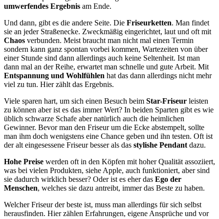
umwerfendes Ergebnis
am Ende.
Und dann, gibt es die andere Seite. Die
Friseurketten
. Man findet
sie an jeder Straßenecke. Zweckmäßig eingerichtet, laut und oft mit
Chaos
verbunden. Meist braucht man nicht mal einen Termin
sondern kann ganz spontan vorbei kommen, Wartezeiten von über
einer Stunde sind dann allerdings auch keine Seltenheit. Ist man
dann mal an der Reihe, erwartet man schnelle und gute Arbeit. Mit
Entspannung und Wohlfühlen
hat das dann allerdings nicht mehr
viel zu tun. Hier zählt das Ergebnis.
Viele sparen hart, um sich einen Besuch beim
Star-Friseur
leisten
zu können aber ist es das immer Wert? In beiden Sparten gibt es wie
üblich schwarze Schafe aber natürlich auch die heimlichen
Gewinner. Bevor man den Friseur um die Ecke abstempelt, sollte
man ihm doch wenigstens eine Chance geben und ihn testen. Oft ist
der alt eingesessene Friseur besser als das
stylishe Pendant
dazu.
Hohe Preise
werden oft in den Köpfen mit hoher Qualität assoziiert,
was bei vielen Produkten, siehe Apple, auch funktioniert, aber sind
sie dadurch wirklich besser? Oder ist es eher das
Ego der
Menschen
, welches sie dazu antreibt, immer das Beste zu haben.
Welcher Friseur der beste ist, muss man allerdings für sich selbst
herausfinden. Hier zählen Erfahrungen, eigene Ansprüche und vor