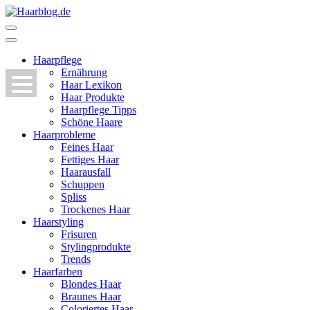
Zum
Inhalt
Haarblog.de
Haarpflege | Haarstyling | Beauty | Entertainment
springen
(Enter
Haarpflege
drücken)
Ernährung
Haar Lexikon
Haar Produkte
Haarpflege Tipps
Schöne Haare
Haarprobleme
Feines Haar
Fettiges Haar
Haarausfall
Schuppen
Spliss
Trockenes Haar
Haarstyling
Frisuren
Stylingprodukte
Trends
Haarfarben
Blondes Haar
Braunes Haar
Coloriertes Haar