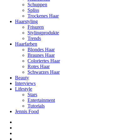
Schuppen
Spliss
Trockenes Haar
Haarstyling
Frisuren
Stylingprodukte
Trends
Haarfarben
Blondes Haar
Braunes Haar
Coloriertes Haar
Rotes Haar
Schwarzes Haar
Beauty
Interviews
Lifestyle
Stars
Entertainment
Tutorials
Jennis Food