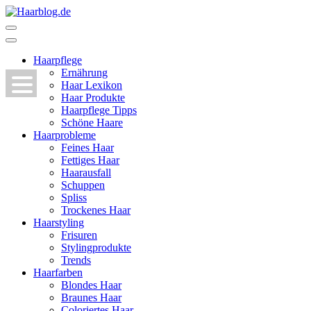
Zum
Inhalt
Haarblog.de
Haarpflege | Haarstyling | Beauty | Entertainment
springen
(Enter
Haarpflege
drücken)
Ernährung
Haar Lexikon
Haar Produkte
Haarpflege Tipps
Schöne Haare
Haarprobleme
Feines Haar
Fettiges Haar
Haarausfall
Schuppen
Spliss
Trockenes Haar
Haarstyling
Frisuren
Stylingprodukte
Trends
Haarfarben
Blondes Haar
Braunes Haar
Coloriertes Haar