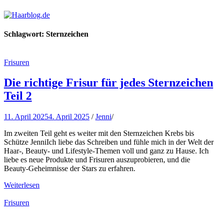
Haarblog.de
Haarpflege | Haarstyling | Beauty | Entertainment
Schlagwort:
Sternzeichen
Frisuren
Die richtige Frisur für jedes Sternzeichen
Teil 2
11. April 2025
4. April 2025
/
Jenni
/
Im zweiten Teil geht es weiter mit den Sternzeichen Krebs bis
Schütze JenniIch liebe das Schreiben und fühle mich in der Welt der
Haar-, Beauty- und Lifestyle-Themen voll und ganz zu Hause. Ich
liebe es neue Produkte und Frisuren auszuprobieren, und die
Beauty-Geheimnisse der Stars zu erfahren.
Weiterlesen
Frisuren