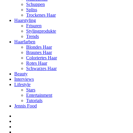
Schuppen
Spliss
Trockenes Haar
Haarstyling
Frisuren
Stylingprodukte
Trends
Haarfarben
Blondes Haar
Braunes Haar
Coloriertes Haar
Rotes Haar
Schwarzes Haar
Beauty
Interviews
Lifestyle
Stars
Entertainment
Tutorials
Jennis Food