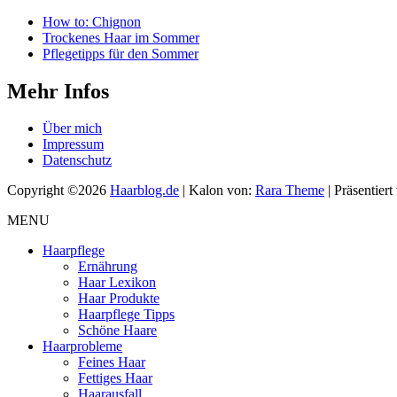
How to: Chignon
Trockenes Haar im Sommer
Pflegetipps für den Sommer
Mehr Infos
Über mich
Impressum
Datenschutz
Copyright ©2026
Haarblog.de
| Kalon von:
Rara Theme
| Präsentier
MENU
Haarpflege
Ernährung
Haar Lexikon
Haar Produkte
Haarpflege Tipps
Schöne Haare
Haarprobleme
Feines Haar
Fettiges Haar
Haarausfall