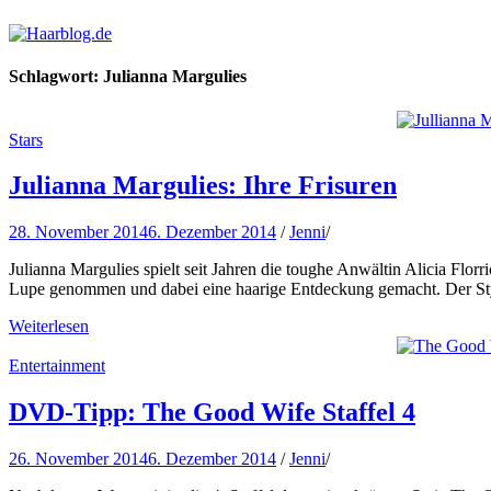
Haarblog.de
Haarpflege | Haarstyling | Beauty | Entertainment
Schlagwort:
Julianna Margulies
Stars
Julianna Margulies: Ihre Frisuren
28. November 2014
6. Dezember 2014
/
Jenni
/
Julianna Margulies spielt seit Jahren die toughe Anwältin Alicia Flo
Lupe genommen und dabei eine haarige Entdeckung gemacht. Der Styl
Weiterlesen
Entertainment
DVD-Tipp: The Good Wife Staffel 4
26. November 2014
6. Dezember 2014
/
Jenni
/