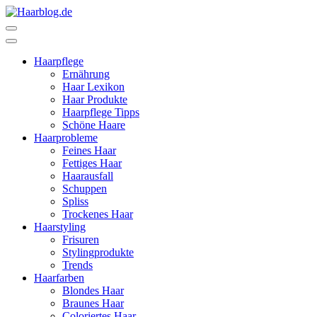
Zum
Inhalt
Haarblog.de
Haarpflege | Haarstyling | Beauty | Entertainment
springen
(Enter
Haarpflege
drücken)
Ernährung
Haar Lexikon
Haar Produkte
Haarpflege Tipps
Schöne Haare
Haarprobleme
Feines Haar
Fettiges Haar
Haarausfall
Schuppen
Spliss
Trockenes Haar
Haarstyling
Frisuren
Stylingprodukte
Trends
Haarfarben
Blondes Haar
Braunes Haar
Coloriertes Haar