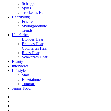
Schuppen
Spliss
Trockenes Haar
Haarstyling
Frisuren
Stylingprodukte
Trends
Haarfarben
Blondes Haar
Braunes Haar
Coloriertes Haar
Rotes Haar
Schwarzes Haar
Beauty
Interviews
Lifestyle
Stars
Entertainment
Tutorials
Jennis Food