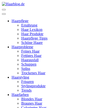
Zum
Inhalt
Haarblog.de
Haarpflege | Haarstyling | Beauty | Entertainment
springen
(Enter
Haarpflege
drücken)
Ernährung
Haar Lexikon
Haar Produkte
Haarpflege Tipps
Schöne Haare
Haarprobleme
Feines Haar
Fettiges Haar
Haarausfall
Schuppen
Spliss
Trockenes Haar
Haarstyling
Frisuren
Stylingprodukte
Trends
Haarfarben
Blondes Haar
Braunes Haar
Coloriertes Haar