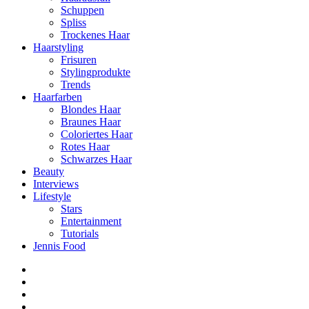
Schuppen
Spliss
Trockenes Haar
Haarstyling
Frisuren
Stylingprodukte
Trends
Haarfarben
Blondes Haar
Braunes Haar
Coloriertes Haar
Rotes Haar
Schwarzes Haar
Beauty
Interviews
Lifestyle
Stars
Entertainment
Tutorials
Jennis Food