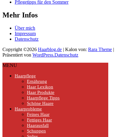
Pflegetipps für den Sommer
Mehr Infos
Über mich
Impressum
Datenschutz
Copyright ©2026
Haarblog.de
| Kalon von:
Rara Theme
|
Präsentiert von
WordPress.
Datenschutz
MENU
Haarpflege
Ernährung
Haar Lexikon
Haar Produkte
Haarpflege Tipps
Schöne Haare
Haarprobleme
Feines Haar
Fettiges Haar
Haarausfall
Schuppen
Spliss