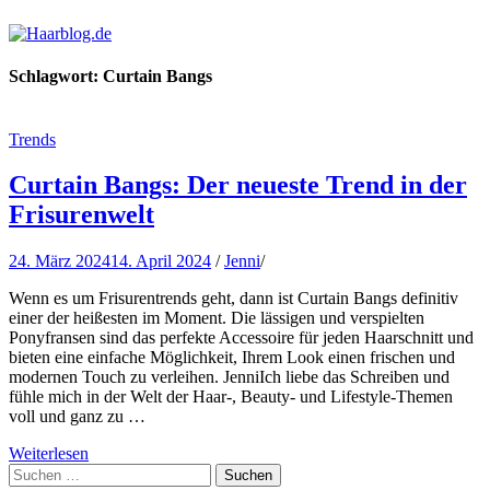
Haarblog.de
Haarpflege | Haarstyling | Beauty | Entertainment
Schlagwort:
Curtain Bangs
Trends
Curtain Bangs: Der neueste Trend in der
Frisurenwelt
24. März 2024
14. April 2024
/
Jenni
/
Wenn es um Frisurentrends geht, dann ist Curtain Bangs definitiv
einer der heißesten im Moment. Die lässigen und verspielten
Ponyfransen sind das perfekte Accessoire für jeden Haarschnitt und
bieten eine einfache Möglichkeit, Ihrem Look einen frischen und
modernen Touch zu verleihen. JenniIch liebe das Schreiben und
fühle mich in der Welt der Haar-, Beauty- und Lifestyle-Themen
voll und ganz zu …
Weiterlesen
Suchen