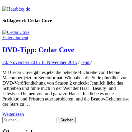
Haarblog.de
Haarpflege | Haarstyling | Beauty | Entertainment
Schlagwort:
Cedar Cove
Entertainment
DVD-Tipp: Cedar Cove
20. November 2015
18. November 2015
/
Jenni
/
Mit Cedar Cove gibt es jetzt die beliebte Buchreihe von Debbie
Macomber jetzt im Serienformat. Wir haben die Serie pünktlich zur
DVD-Veröffentlichung von Season 2 entdeckt JenniIch liebe das
Schreiben und fühle mich in der Welt der Haar-, Beauty- und
Lifestyle-Themen voll und ganz zu Hause. Ich liebe es neue
Produkte und Frisuren auszuprobieren, und die Beauty-Geheimnisse
der Stars zu …
Weiterlesen
Suchen
nach: