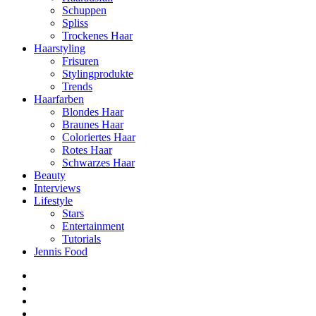
Schuppen
Spliss
Trockenes Haar
Haarstyling
Frisuren
Stylingprodukte
Trends
Haarfarben
Blondes Haar
Braunes Haar
Coloriertes Haar
Rotes Haar
Schwarzes Haar
Beauty
Interviews
Lifestyle
Stars
Entertainment
Tutorials
Jennis Food