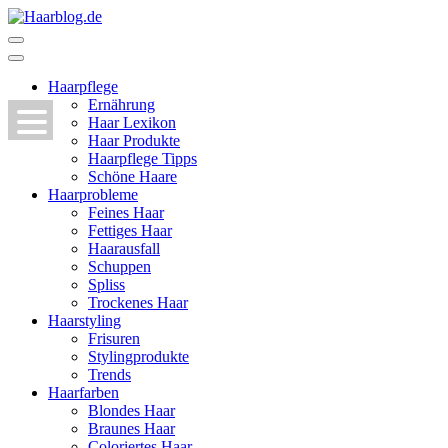
Zum
Inhalt
Haarblog.de
Haarpflege | Haarstyling | Beauty | Entertainment
springen
(Enter
Haarpflege
drücken)
Ernährung
Haar Lexikon
Haar Produkte
Haarpflege Tipps
Schöne Haare
Haarprobleme
Feines Haar
Fettiges Haar
Haarausfall
Schuppen
Spliss
Trockenes Haar
Haarstyling
Frisuren
Stylingprodukte
Trends
Haarfarben
Blondes Haar
Braunes Haar
Coloriertes Haar