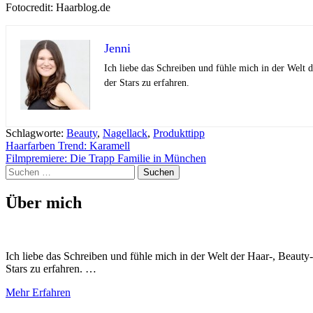
Fotocredit: Haarblog.de
Jenni
Ich liebe das Schreiben und fühle mich in der Welt
der Stars zu erfahren.
Schlagworte:
Beauty
,
Nagellack
,
Produkttipp
Beitragsnavigation
Haarfarben Trend: Karamell
Filmpremiere: Die Trapp Familie in München
Suchen
nach:
Über mich
Ich liebe das Schreiben und fühle mich in der Welt der Haar-, Beaut
Stars zu erfahren. …
Mehr Erfahren