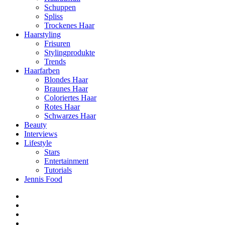
Schuppen
Spliss
Trockenes Haar
Haarstyling
Frisuren
Stylingprodukte
Trends
Haarfarben
Blondes Haar
Braunes Haar
Coloriertes Haar
Rotes Haar
Schwarzes Haar
Beauty
Interviews
Lifestyle
Stars
Entertainment
Tutorials
Jennis Food