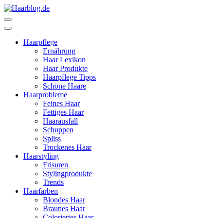
Zum
Inhalt
Haarblog.de
Haarpflege | Haarstyling | Beauty | Entertainment
springen
(Enter
Haarpflege
drücken)
Ernährung
Haar Lexikon
Haar Produkte
Haarpflege Tipps
Schöne Haare
Haarprobleme
Feines Haar
Fettiges Haar
Haarausfall
Schuppen
Spliss
Trockenes Haar
Haarstyling
Frisuren
Stylingprodukte
Trends
Haarfarben
Blondes Haar
Braunes Haar
Coloriertes Haar