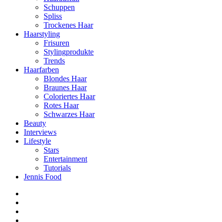
Schuppen
Spliss
Trockenes Haar
Haarstyling
Frisuren
Stylingprodukte
Trends
Haarfarben
Blondes Haar
Braunes Haar
Coloriertes Haar
Rotes Haar
Schwarzes Haar
Beauty
Interviews
Lifestyle
Stars
Entertainment
Tutorials
Jennis Food