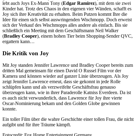
lebt auch Joys Ex-Mann Tony (
Edgar Ramirez
), mit dem sie zwei
Kinder hat. Trotz des Chaos in den eigenen vier Wänden, schafft es
Joy sich ihre Kreativität zu erhalten. Beim Putzen kommt Ihre die
Idee für einen sich selbst auswringenden Wischmopp. Doch erweist
sich der Verkauf des Wischmopps alles andere als einfach. Bis sie
schließlich ein Meeting mit dem Geschäftsmann Neil Walker
(
Bradley Cooper
), einem hohen Tier beim Shopping-Sender QVC,
ergattern kann…
Die Kritik von Joy
Mit Joy standen Jennifer Lawrence und Bradley Cooper bereits zum
dritten Mal gemeinsam für einen David O Russel Film vor der
Kamera und können wieder auf ganzer Linie überzeugen. Als Joy
zeigt Jennifer Lawrence erneut, dass sie gekonnt in jede Rolle
schlüpfen kann und als verzweifelte Geschäftsfrau genauso
überzeugen kann, wie in ihrer Paraderolle Katniss Everdeen. Da ist
es auch nicht verwunderlich, dass Lawrence für Joy ihre vierte
Oscar-Nominierung bekam und den Golden Globe gewinnen
konnte.
Ein toller Film über die wahre Geschichte einer tollen Frau, die nicht
aufgibt und für ihre Träume kämpft.
Fotocredit: Fox Home Entertainment Germany