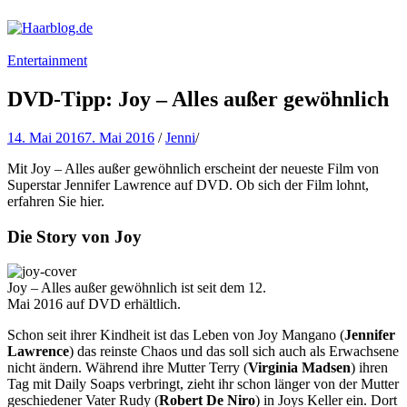
Haarblog.de
Haarpflege | Haarstyling | Beauty | Entertainment
Entertainment
DVD-Tipp: Joy – Alles außer gewöhnlich
14. Mai 2016
7. Mai 2016
/
Jenni
/
Mit Joy – Alles außer gewöhnlich erscheint der neueste Film von
Superstar Jennifer Lawrence auf DVD. Ob sich der Film lohnt,
erfahren Sie hier.
Die Story von Joy
Joy – Alles außer gewöhnlich ist seit dem 12.
Mai 2016 auf DVD erhältlich.
Schon seit ihrer Kindheit ist das Leben von Joy Mangano (
Jennifer
Lawrence
) das reinste Chaos und das soll sich auch als Erwachsene
nicht ändern. Während ihre Mutter Terry (
Virginia Madsen
) ihren
Tag mit Daily Soaps verbringt, zieht ihr schon länger von der Mutter
geschiedener Vater Rudy (
Robert De Niro
) in Joys Keller ein. Dort