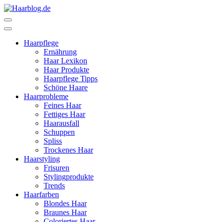
Zum
Inhalt
Haarblog.de
Haarpflege | Haarstyling | Beauty | Entertainment
springen
(Enter
Haarpflege
drücken)
Ernährung
Haar Lexikon
Haar Produkte
Haarpflege Tipps
Schöne Haare
Haarprobleme
Feines Haar
Fettiges Haar
Haarausfall
Schuppen
Spliss
Trockenes Haar
Haarstyling
Frisuren
Stylingprodukte
Trends
Haarfarben
Blondes Haar
Braunes Haar
Coloriertes Haar