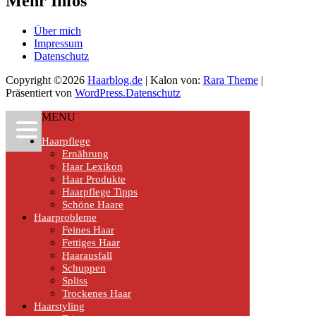
Mehr Infos
Über mich
Impressum
Datenschutz
Copyright ©2026
Haarblog.de
| Kalon von:
Rara Theme
|
Präsentiert von
WordPress.
Datenschutz
MENU
Haarpflege
Ernährung
Haar Lexikon
Haar Produkte
Haarpflege Tipps
Schöne Haare
Haarprobleme
Feines Haar
Fettiges Haar
Haarausfall
Schuppen
Spliss
Trockenes Haar
Haarstyling