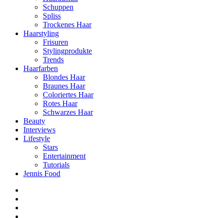
Schuppen
Spliss
Trockenes Haar
Haarstyling
Frisuren
Stylingprodukte
Trends
Haarfarben
Blondes Haar
Braunes Haar
Coloriertes Haar
Rotes Haar
Schwarzes Haar
Beauty
Interviews
Lifestyle
Stars
Entertainment
Tutorials
Jennis Food