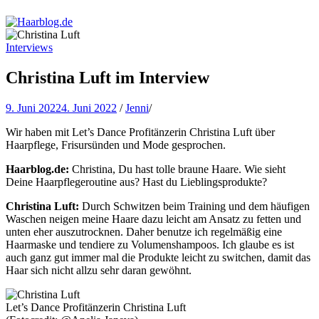
Haarblog.de
Haarpflege | Haarstyling | Beauty | Entertainment
Interviews
Christina Luft im Interview
9. Juni 2022
4. Juni 2022
/
Jenni
/
Wir haben mit Let’s Dance Profitänzerin Christina Luft über
Haarpflege, Frisursünden und Mode gesprochen.
Haarblog.de:
Christina, Du hast tolle braune Haare. Wie sieht
Deine Haarpflegeroutine aus? Hast du Lieblingsprodukte?
Christina Luft:
Durch Schwitzen beim Training und dem häufigen
Waschen neigen meine Haare dazu leicht am Ansatz zu fetten und
unten eher auszutrocknen. Daher benutze ich regelmäßig eine
Haarmaske und tendiere zu Volumenshampoos. Ich glaube es ist
auch ganz gut immer mal die Produkte leicht zu switchen, damit das
Haar sich nicht allzu sehr daran gewöhnt.
Let’s Dance Profitänzerin Christina Luft