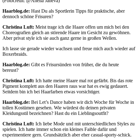
(Fotocredit: @Anelia Janeva)
Haarblog.de:
Hast Du als Sportlerin Tipps für praktische, aber
dennoch schöne Frisuren?
Christina Luft:
Meist trage ich die Haare offen um mich bei den
Choreografien gleich an störende Haare im Gesicht zu gewöhnen.
Aber privat style ich sie auch ganz gerne in großen Wellen.
Ich lasse sie gerade wieder wachsen und freue mich auch wieder auf
Boxerbraids.
Haarblog.de:
Gibt es Frisursünden von früher, die du heute
bereust?
Christina Luft:
Ich hatte meine Haare mal rot gefärbt. Bis das rote
Pigment komplett aus den Haaren raus war hat es ewig gedauert.
Seitdem bin ich bei Haarfarben etwas vorsichtiger.
Haarblog.de:
Bei Let’s Dance haben wir dich Woche für Woche in
tollen Kostümen gesehen. Wie würdest du deinen privaten
Kleidungsstil bezeichnen? Hast du ein Lieblingsoutfit?
Christina Luft:
Ich liebe Mode und mit unterschiedlichen Styles zu
spielen. Ich hatte immer schon ein kleines Faible dafür und
experimentiere gern. Grundsätzlich aber eher casual-sporty-schick.