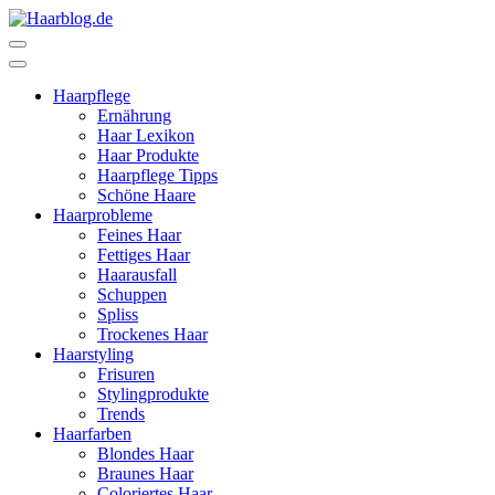
Zum
Inhalt
Haarblog.de
Haarpflege | Haarstyling | Beauty | Entertainment
springen
(Enter
Haarpflege
drücken)
Ernährung
Haar Lexikon
Haar Produkte
Haarpflege Tipps
Schöne Haare
Haarprobleme
Feines Haar
Fettiges Haar
Haarausfall
Schuppen
Spliss
Trockenes Haar
Haarstyling
Frisuren
Stylingprodukte
Trends
Haarfarben
Blondes Haar
Braunes Haar
Coloriertes Haar