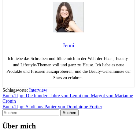
Jenni
Ich liebe das Schreiben und fühle mich in der Welt der Haar-, Beauty-
und Lifestyle-Themen voll und ganz zu Hause. Ich liebe es neue
Produkte und Frisuren auszuprobieren, und die Beauty-Geheimnisse der
Stars zu erfahren.
Schlagworte:
Interview
Beitragsnavigation
Buch-Tipp: Die hundert Jahre von Lenni und Margot von Marianne
Cronin
Buch-Tipp: Stadt aus Papier von Dominique Fortier
Suchen
nach:
Über mich