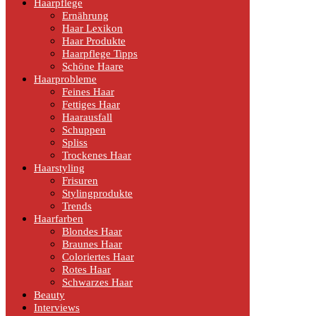
Haarpflege
Ernährung
Haar Lexikon
Haar Produkte
Haarpflege Tipps
Schöne Haare
Haarprobleme
Feines Haar
Fettiges Haar
Haarausfall
Schuppen
Spliss
Trockenes Haar
Haarstyling
Frisuren
Stylingprodukte
Trends
Haarfarben
Blondes Haar
Braunes Haar
Coloriertes Haar
Rotes Haar
Schwarzes Haar
Beauty
Interviews