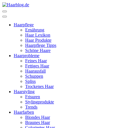
Zum
Inhalt
Haarblog.de
Haarpflege | Haarstyling | Beauty | Entertainment
springen
(Enter
Haarpflege
drücken)
Ernährung
Haar Lexikon
Haar Produkte
Haarpflege Tipps
Schöne Haare
Haarprobleme
Feines Haar
Fettiges Haar
Haarausfall
Schuppen
Spliss
Trockenes Haar
Haarstyling
Frisuren
Stylingprodukte
Trends
Haarfarben
Blondes Haar
Braunes Haar
Coloriertes Haar