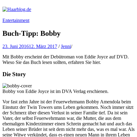
Haarblog.de
Haarpflege | Haarstyling | Beauty | Entertainment
Entertainment
Buch-Tipp: Bobby
23. Juni 2016
12. März 2017
/
Jenni
/
Mit Bobby erscheint der Debütroman von Eddie Joyce auf DVD.
Wieso Sie das Buch lesen sollten, erfahren Sie hier.
Die Story
Bobby von Eddie Joyce ist im DVA Verlag erschienen.
Vor fast zehn Jahre ist der Feuerwehrmann Bobby Amendola beim
Einsturz der Twin Towers ums Leben gekommen. Noch immer sitzt
der Schmerz über diesen Verlust in seiner Familie tief. Da ist sein
Vater, der selbst Feuerwehrmann war, die Mutter, die aus dem
ehemaligen Kinderzimmer einen Schrein gemacht hat und auch das
Leben seiner Brüder ist seit dem nicht mehr das, was es mal war. Als
seine Witwe verkündet, dass es einen neuen Mann in ihrem Leben