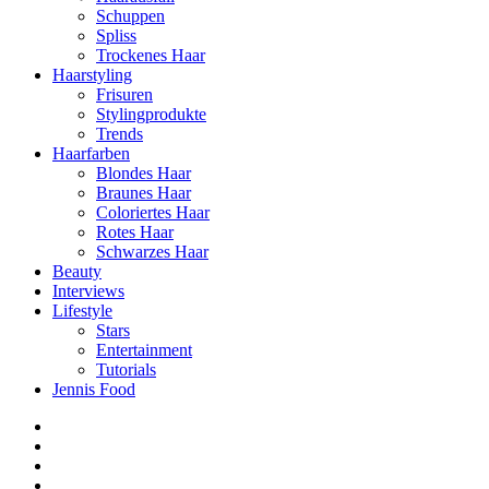
Schuppen
Spliss
Trockenes Haar
Haarstyling
Frisuren
Stylingprodukte
Trends
Haarfarben
Blondes Haar
Braunes Haar
Coloriertes Haar
Rotes Haar
Schwarzes Haar
Beauty
Interviews
Lifestyle
Stars
Entertainment
Tutorials
Jennis Food