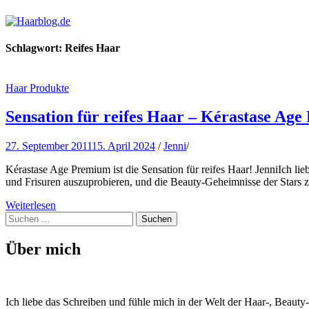
Haarblog.de
Haarpflege | Haarstyling | Beauty | Entertainment
Schlagwort:
Reifes Haar
Haar Produkte
Sensation für reifes Haar – Kérastase Ag
27. September 2011
15. April 2024
/
Jenni
/
Kérastase Age Premium ist die Sensation für reifes Haar! JenniIch li
und Frisuren auszuprobieren, und die Beauty-Geheimnisse der Stars z
Weiterlesen
Suchen
nach:
Über mich
Ich liebe das Schreiben und fühle mich in der Welt der Haar-, Beaut