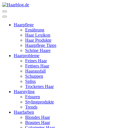
Zum
Inhalt
Haarblog.de
Haarpflege | Haarstyling | Beauty | Entertainment
springen
(Enter
Haarpflege
drücken)
Ernährung
Haar Lexikon
Haar Produkte
Haarpflege Tipps
Schöne Haare
Haarprobleme
Feines Haar
Fettiges Haar
Haarausfall
Schuppen
Spliss
Trockenes Haar
Haarstyling
Frisuren
Stylingprodukte
Trends
Haarfarben
Blondes Haar
Braunes Haar
Coloriertes Haar