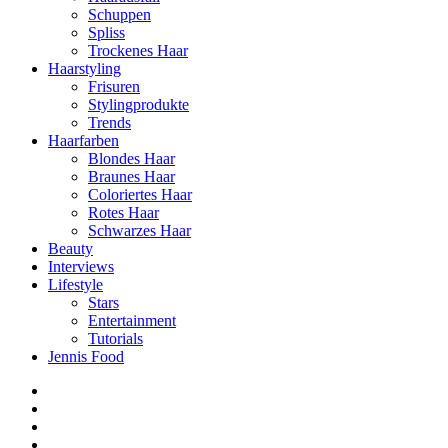
Schuppen
Spliss
Trockenes Haar
Haarstyling
Frisuren
Stylingprodukte
Trends
Haarfarben
Blondes Haar
Braunes Haar
Coloriertes Haar
Rotes Haar
Schwarzes Haar
Beauty
Interviews
Lifestyle
Stars
Entertainment
Tutorials
Jennis Food