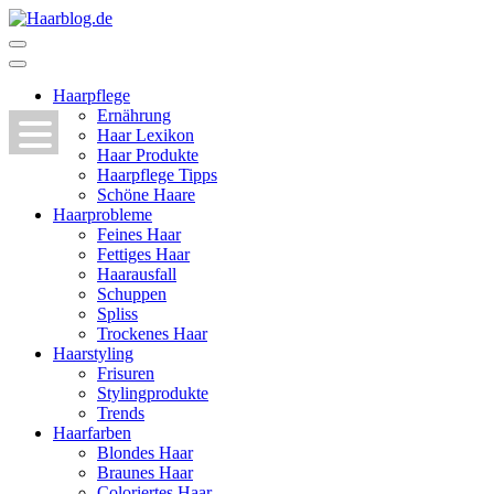
Zum
Inhalt
Haarblog.de
Haarpflege | Haarstyling | Beauty | Entertainment
springen
(Enter
Haarpflege
drücken)
Ernährung
Haar Lexikon
Haar Produkte
Haarpflege Tipps
Schöne Haare
Haarprobleme
Feines Haar
Fettiges Haar
Haarausfall
Schuppen
Spliss
Trockenes Haar
Haarstyling
Frisuren
Stylingprodukte
Trends
Haarfarben
Blondes Haar
Braunes Haar
Coloriertes Haar