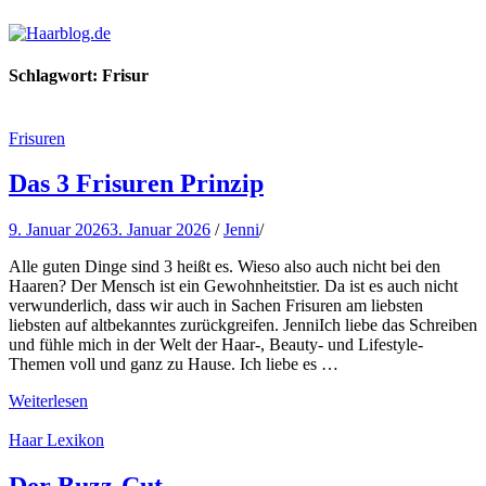
Haarblog.de
Haarpflege | Haarstyling | Beauty | Entertainment
Schlagwort:
Frisur
Frisuren
Das 3 Frisuren Prinzip
9. Januar 2026
3. Januar 2026
/
Jenni
/
Alle guten Dinge sind 3 heißt es. Wieso also auch nicht bei den
Haaren? Der Mensch ist ein Gewohnheitstier. Da ist es auch nicht
verwunderlich, dass wir auch in Sachen Frisuren am liebsten
liebsten auf altbekanntes zurückgreifen. JenniIch liebe das Schreiben
und fühle mich in der Welt der Haar-, Beauty- und Lifestyle-
Themen voll und ganz zu Hause. Ich liebe es …
Weiterlesen
Haar Lexikon